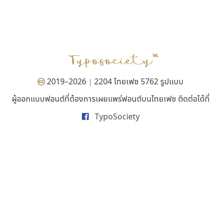
กูเกิล
ปาณิสรา แอน
Google
PanisaraAnn Font
ปาณิสรา ฉัตรเดชาชัย
2019–2026
2204 ไทยเฟซ 5762 รูปแบบ
|
ผู้ออกแบบฟอนต์ที่ต้องการเผยแพร่ฟอนต์บนไทยเฟซ ติดต่อได้ที่
TypoSociety
นังรอง
จิปาไทป์
uvSOV
Jipatype
วรวุฒิ ธนวัฒนาวนิช
อานุภาพ ใจชำนาญ