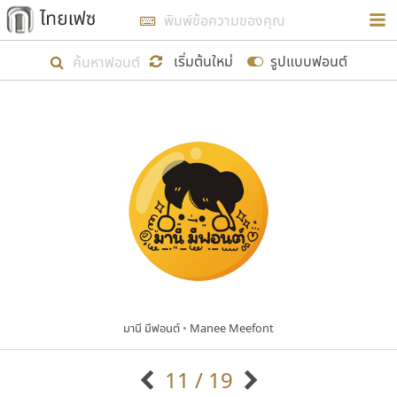
การในรูปแบบใหม่เพื่อใช้เป็นแนวทางในการศึกษารูป
ร่างหน้าตาของฟอนต์ไทยสำหรับการเรียนรู้เพื่อเริ่ม
เริ่มต้นใหม่
รูปแบบฟอนต์
สร้างฟอนต์ของตัวเอง ในเดือนมีนาคม พ.ศ. ๒๕๖๒ จึง
ได้เริ่ม ไทยเฟซ นี้ขึ้นมา
แสดงฟอนต์ทั้งหมด
เป้าหมายที่ยังคงดำเนินไปอยู่ คือการเพิ่มฟอนต์ไทย
เข้าไปให้ได้อย่างน้อยเดือนละ ๓๐ ฟอนต์ นั่นหมายถึง
ปลายปี พ.ศ. ๒๕๖๒ จะมีฟอนต์ไม่ต่ำกว่า ๔๐๐ ฟอนต์ใน
ระบบ หวังว่า นอกจากจะเป็นประโยชน์ต่อตนเองแล้ว
จะมีประโยชน์กับผู้อื่นได้บ้าง ไม่มากก็น้อย
มานี มีฟอนต์
•
Manee Meefont
ขอขอบคุณ
11 / 19
ตัวอักษรมีหัวขมวด
แบบตัวอักษรหัวบัว