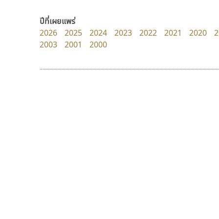
Superstore Font
Typomancer
ฉัตรณรงค์ จริงศุภธาดา
วริทธิ์ ไชยกูล
ปีที่เผยแพร่
2026
2025
2024
2023
2022
2021
2020
2
2003
2001
2000
9 Fonts
F
A
Fontcraft
Apple
FontUni
ATK
G
AtNoon
Google Fonts
ธีชา สตูดิโอ 23
กูเกิล
B
H
Tcha Studio 23
Google
B2 SIGN
I
ธีร์ชญาน์ นามขาน
BLK
Iannnnn
Book
J
BTN
Jipatype
C
JS