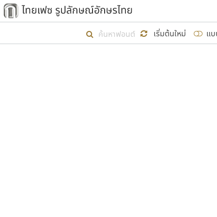
เริ่ม ไทยเฟซ นี้ขึ้นมา
เริ่มต้นใหม่
แบ
เป้าหมายที่ยังคงดำเนินไปอยู่ คือกา
ไม่ต่ำกว่า ๔๐๐ ฟอนต์ในระบบ หวังว่า 
ผู้อ
คุณแ