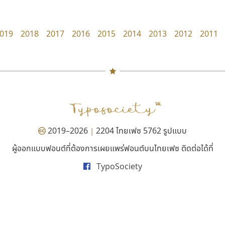
PanisaraAnn Font
Fontcraft
ปาณิสรา ฉัตรเดชาชัย
จุติพงศ์ ภูสุมาศ • สุวิสา ภูสุมาศ
019
2018
2017
2016
2015
2014
2013
2012
2011
#
TH
ฉ
Naipol
TLWG
ช
O
Torsilp
ซ
2019–2026
2204 ไทยเฟซ 5762 รูปแบบ
|
P
TS
PANI
Type Buthon
ฐ
ผู้ออกแบบฟอนต์ที่ต้องการเผยแพร่ฟอนต์บนไทยเฟซ ติดต่อได้ที่
นังรอง
คราฟตี้ฟอนต์
PK
Typomancer
ฑ
TypoSociety
uvSOV
Crafty Font
PS
U
วรวุฒิ ธนวัฒนาวนิช
จิลดา ฤทธิ์คำรพ
Q
UID
ด
R
UNK
ต
S
UPC
ถ
Sarun’s
V
ท