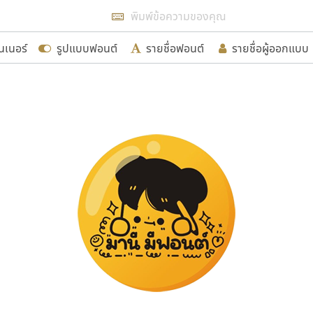
แสดงฟอนต์ทั้งหมด
นเนอร์
รูปแบบฟอนต์
รายชื่อฟอนต์
รายชื่อผู้ออกแบบ
รเพิ่มฟอนต์ไทยเข้าไปให้ได้อย่างน้อยเดือนละ ๓๐ ฟอนต์ นั่
นอกจากจะเป็นประโยชน์ต่อตนเองแล้ว จะมีประโยชน์กับผู้อื่นไ
ขอขอบคุณ
อกแบบฟอนต์ไทยทุกท่านที่สร้างสรรค์ผลงานเพื่อสืบสานอัก
อน ปรัชญา สิงห์โต ที่อนุญาตให้เผยแพร่ข้อมูลจาก ฟอนต