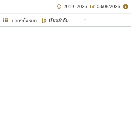
2019–2026
03/08/2026
แสดงทั้งหมด
นหมายถึง ปลายปี พ.ศ. ๒๕๖๒ จะมีฟอนต์
ด้บ้าง ไม่มากก็น้อย
ษรไทย
์.คอม