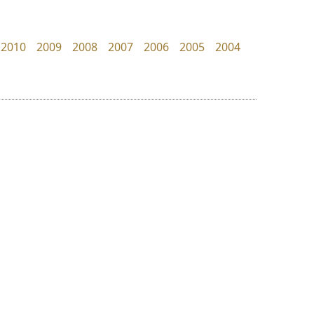
dhammadha studio
Torsilp
มณฑล ธนาโรจน์
ภาณุพันธุ์ ตะลันกูล
2010
2009
2008
2007
2006
2005
2004
ย
ร
ฤ
ฌ
ล
ว
จิปาไทป์
ฟอนต์อยู่นี่
ศ
Jipatype
FontUni
ณ
ส
อานุภาพ ใจชำนาญ
สังศิต ไสววรรณ
ห
อ
ฮ
๒