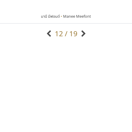
มานี มีฟอนต์
•
Manee Meefont
12 / 19
แบบตัวอักษรจีน
แบบตัวอักษรหัวบัว
แบบตัวอักษรซ้อนเงา
แบบตัวอักษรหัวบอด
G
H
I
J
K
L
M
N
O
P
Q
R
แบบตัวอักษรย้อนยุค
แบบตัวอักษรเกาหลี
ถ
แบบตัวอักษรล้านนา
ท
ธ
น
บ
ป
แบบตัวอักษรเส้นขอบ
ผ
พ
ฟ
ภ
ม
แบบตัวอักษรลาว
แบบตัวอักษรแฟนซี
แบบตัวอักษรสคริปท์
แบบตัวอักษรโบราณ
ปาณิสรา แอน
ฟอนต์คราฟ