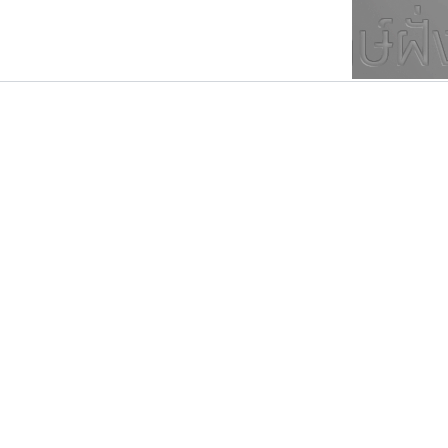
ตัวอักษรมีหัวขมวด
แบบตัวการ์ตูน
ตัวอักษรไม่มีหัวขมวด
แบบตัวดิสเพลย์
9
A
B
C
D
E
F
ฟอนต์ยอดนิยม
แบบตัวประดิษฐ์
ฟอนต์ล้านดาวน์โหลด
ก
ข
ค
จ
ฉ
ช
แบบตัวพิกเซล
ซ
ฌ
ด
ต
ระบบปฏิบัติการ
แบบตัวพิมพ์ดีด
อัตลักษณ์องค์กร
แบบตัวมีเชิงฐาน
กูเกิล
บีทูไซน์