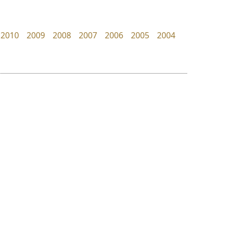
Kart Font
Iannnnn
นิกร ศิริสวัสดิ์
ปรัชญา สิงห์โต
2010
2009
2008
2007
2006
2005
2004
ย
ร
ฤ
ฌ
ล
ว
ฟอนต์คราฟ
ดีอาร์ ดีไซน์
ศ
Fontcraft
DR Design
ณ
ส
จุติพงศ์ ภูสุมาศ • สุวิสา ภูสุมาศ
ดำรง เติมทอง
ห
อ
ฮ
๒