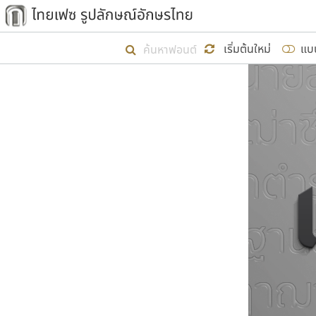
เริ่ม ไทยเฟซ นี้ขึ้นมา
เริ่มต้นใหม่
แบ
เป้าหมายที่ยังคงดำเนินไปอยู่ คือกา
ไม่ต่ำกว่า ๔๐๐ ฟอนต์ในระบบ หวังว่า 
ผู้อ
คุณแ