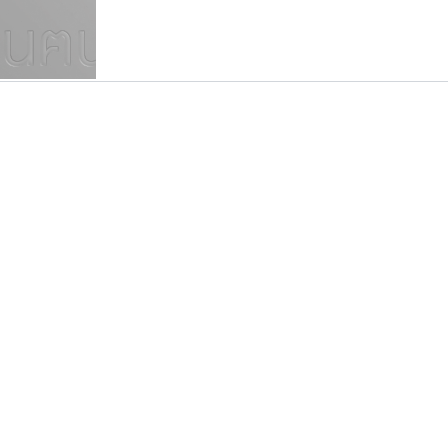
แบบตัวเขียนพู่กัน
แบบฟอนต์ซิ่ง
แบบตัวเนื้อความ
แบบลายมือผู้ใหญ่
S
T
U
V
W
Y
Z
แบบตัวเหลี่ยม
แบบลายมือวัยรุ่น
ย
แบบปลายมน
ร
ฤ
ล
ว
ศ
แบบลายมือเด็ก
ส
ห
อ
ฮ
แบบปลายแหลม
แบบอาลักษณ์
แบบปากกาหัวตัด
เคอาร์ต ฟอนต์
ไอ้แอน