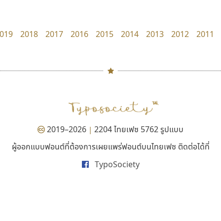
Surafont
PanisaraAnn Font
ณัฐพล วัดอ่อน
ปาณิสรา ฉัตรเดชาชัย
019
2018
2017
2016
2015
2014
2013
2012
2011
#
TH
ฉ
Naipol
TLWG
ช
O
Torsilp
ซ
2019–2026
2204 ไทยเฟซ 5762 รูปแบบ
|
P
TS
PANI
Type Buthon
ฐ
ผู้ออกแบบฟอนต์ที่ต้องการเผยแพร่ฟอนต์บนไทยเฟซ ติดต่อได้ที่
คัดสรร ดีมาก
ซูเปอร์สโตร์
PK
Typomancer
ฑ
TypoSociety
Cadson Demak
Superstore Font
PS
U
ฉัตรณรงค์ จริงศุภธาดา
Q
UID
ด
R
UNK
ต
S
UPC
ถ
Sarun’s
V
ท