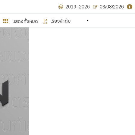
2019–2026
03/08/2026
แสดงทั้งหมด
นหมายถึง ปลายปี พ.ศ. ๒๕๖๒ จะมีฟอนต์
ด้บ้าง ไม่มากก็น้อย
ษรไทย
์.คอม