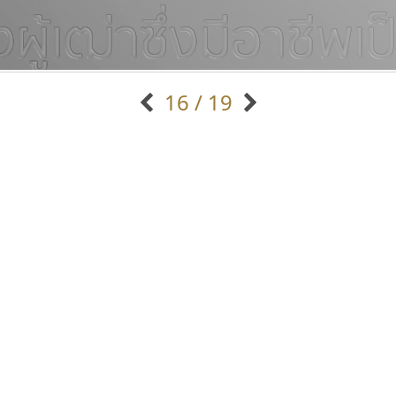
16 / 19
แบบตัวอักษรจีน
แบบตัวอักษรหัวบัว
แบบตัวอักษรซ้อนเงา
แบบตัวอักษรหัวบอด
G
H
I
J
K
L
M
N
O
P
Q
R
แบบตัวอักษรย้อนยุค
แบบตัวอักษรเกาหลี
ถ
แบบตัวอักษรล้านนา
ท
ธ
น
บ
ป
แบบตัวอักษรเส้นขอบ
ผ
พ
ฟ
ภ
ม
แบบตัวอักษรลาว
แบบตัวอักษรแฟนซี
แบบตัวอักษรสคริปท์
แบบตัวอักษรโบราณ
สุราฟอนต์
ปาณิสรา แอน