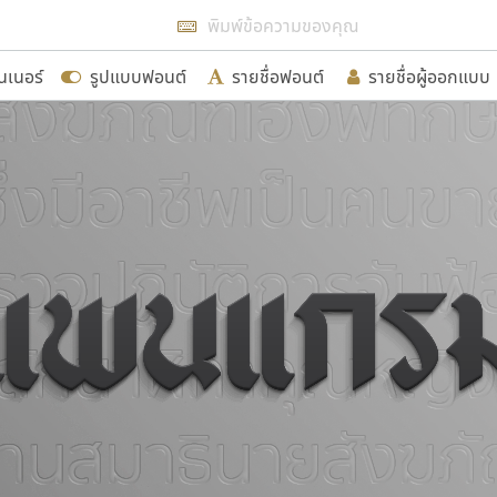
แสดงฟอนต์ทั้งหมด
นเนอร์
รูปแบบฟอนต์
รายชื่อฟอนต์
รายชื่อผู้ออกแบบ
รเพิ่มฟอนต์ไทยเข้าไปให้ได้อย่างน้อยเดือนละ ๓๐ ฟอนต์ นั่
นอกจากจะเป็นประโยชน์ต่อตนเองแล้ว จะมีประโยชน์กับผู้อื่นไ
ขอขอบคุณ
อกแบบฟอนต์ไทยทุกท่านที่สร้างสรรค์ผลงานเพื่อสืบสานอัก
อน ปรัชญา สิงห์โต ที่อนุญาตให้เผยแพร่ข้อมูลจาก ฟอนต