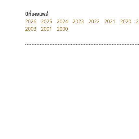
Google
B2 SIGN
กิตติศักดิ์ ศิริกมลเสถียร
ปีที่เผยแพร่
2026
2025
2024
2023
2022
2021
2020
2
2003
2001
2000
9 Fonts
F
A
Fontcraft
Apple
FontUni
ATK
G
AtNoon
Google Fonts
เลย์อิจิ
ยูไอดี ฟอนต์
B
H
Layiji
UID Font
B2 SIGN
I
นำโชค สินมงคลรักษา
สร้างสรรค์ สมกุศล
BLK
Iannnnn
Book
J
BTN
Jipatype
C
JS