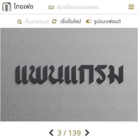
การในรูปแบบใหม่เพื่อใช้เป็นแนวทางในการศึกษารูป
ร่างหน้าตาของฟอนต์ไทยสำหรับการเรียนรู้เพื่อเริ่ม
เริ่มต้นใหม่
รูปแบบฟอนต์
สร้างฟอนต์ของตัวเอง ในเดือนมีนาคม พ.ศ. ๒๕๖๒ จึง
ได้เริ่ม ไทยเฟซ นี้ขึ้นมา
แสดงฟอนต์ทั้งหมด
เป้าหมายที่ยังคงดำเนินไปอยู่ คือการเพิ่มฟอนต์ไทย
เข้าไปให้ได้อย่างน้อยเดือนละ ๓๐ ฟอนต์ นั่นหมายถึง
ปลายปี พ.ศ. ๒๕๖๒ จะมีฟอนต์ไม่ต่ำกว่า ๔๐๐ ฟอนต์ใน
ระบบ หวังว่า นอกจากจะเป็นประโยชน์ต่อตนเองแล้ว
จะมีประโยชน์กับผู้อื่นได้บ้าง ไม่มากก็น้อย
ขอขอบคุณ
3 / 139
ตัวอักษรมีหัวขมวด
แบบตัวอักษรหัวบัว