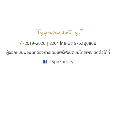
ปาณิสรา แอน
ธีชา สตูดิโอ 23
PanisaraAnn Font
Tcha Studio 23
ปาณิสรา ฉัตรเดชาชัย
ธีร์ชญาน์ นามขาน
2019–2026
2204 ไทยเฟซ 5762 รูปแบบ
|
ผู้ออกแบบฟอนต์ที่ต้องการเผยแพร่ฟอนต์บนไทยเฟซ ติดต่อได้ที่
TypoSociety
ดีอาร์ ดีไซน์
เลย์อิจิ
DR Design
Layiji
ดำรง เติมทอง
นำโชค สินมงคลรักษา