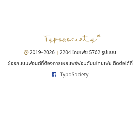
เลย์อิจิ
พ็อกเก็ตฟอนต์
Layiji
Pocket Fonts
นำโชค สินมงคลรักษา
2019–2026
2204 ไทยเฟซ 5762 รูปแบบ
|
ผู้ออกแบบฟอนต์ที่ต้องการเผยแพร่ฟอนต์บนไทยเฟซ ติดต่อได้ที่
TypoSociety
ดีอาร์ ดีไซน์
เคอาร์ต ฟอนต์
DR Design
Kart Font
ดำรง เติมทอง
นิกร ศิริสวัสดิ์