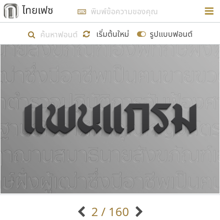
การในรูปแบบใหม่เพื่อใช้เป็นแนวทางในการศึกษารูป
ร่างหน้าตาของฟอนต์ไทยสำหรับการเรียนรู้เพื่อเริ่ม
เริ่มต้นใหม่
รูปแบบฟอนต์
สร้างฟอนต์ของตัวเอง ในเดือนมีนาคม พ.ศ. ๒๕๖๒ จึง
ได้เริ่ม ไทยเฟซ นี้ขึ้นมา
แสดงฟอนต์ทั้งหมด
เป้าหมายที่ยังคงดำเนินไปอยู่ คือการเพิ่มฟอนต์ไทย
เข้าไปให้ได้อย่างน้อยเดือนละ ๓๐ ฟอนต์ นั่นหมายถึง
ปลายปี พ.ศ. ๒๕๖๒ จะมีฟอนต์ไม่ต่ำกว่า ๔๐๐ ฟอนต์ใน
ระบบ หวังว่า นอกจากจะเป็นประโยชน์ต่อตนเองแล้ว
จะมีประโยชน์กับผู้อื่นได้บ้าง ไม่มากก็น้อย
ขอขอบคุณ
2 / 160
ตัวอักษรมีหัวขมวด
แบบตัวอักษรหัวบัว