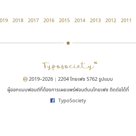
Crafty Font
Google
จิลดา ฤทธิ์คำรพ
019
2018
2017
2016
2015
2014
2013
2012
2011
#
TH
ฉ
Naipol
TLWG
ช
O
Torsilp
ซ
2019–2026
2204 ไทยเฟซ 5762 รูปแบบ
|
P
TS
PANI
Type Buthon
ฐ
ผู้ออกแบบฟอนต์ที่ต้องการเผยแพร่ฟอนต์บนไทยเฟซ ติดต่อได้ที่
คัดสรร ดีมาก
ทอศิลป์
PK
Typomancer
ฑ
TypoSociety
Cadson Demak
Torsilp
PS
U
ภาณุพันธุ์ ตะลันกูล
Q
UID
ด
R
UNK
ต
S
UPC
ถ
Sarun’s
V
ท