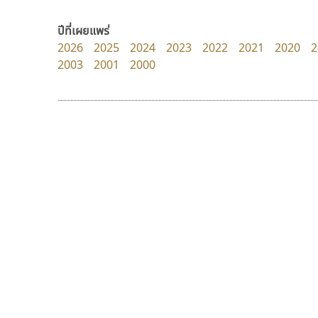
Pocket Fonts
Kart Font
นิกร ศิริสวัสดิ์
ปีที่เผยแพร่
2026
2025
2024
2023
2022
2021
2020
2
2003
2001
2000
9 Fonts
F
A
Fontcraft
Apple
FontUni
ATK
G
AtNoon
Google Fonts
ยูไอดี ฟอนต์
ซูเปอร์สโตร์
B
H
UID Font
Superstore Font
B2 SIGN
I
สร้างสรรค์ สมกุศล
ฉัตรณรงค์ จริงศุภธาดา
BLK
Iannnnn
Book
J
BTN
Jipatype
C
JS