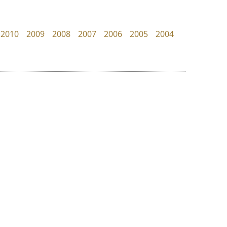
uvSOV
TS Font
วรวุฒิ ธนวัฒนาวนิช
ธงชัย ศรีเมือง
2010
2009
2008
2007
2006
2005
2004
ย
ร
ฤ
ฌ
ล
ว
ฟอนต์คราฟ
บีทูไซน์
ศ
Fontcraft
B2 SIGN
ณ
ส
จุติพงศ์ ภูสุมาศ • สุวิสา ภูสุมาศ
กิตติศักดิ์ ศิริกมลเสถียร
ห
อ
ฮ
๒