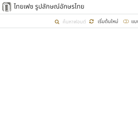
เริ่ม ไทยเฟซ นี้ขึ้นมา
เริ่มต้นใหม่
แบ
เป้าหมายที่ยังคงดำเนินไปอยู่ คือกา
ไม่ต่ำกว่า ๔๐๐ ฟอนต์ในระบบ หวังว่า 
ผู้อ
คุณแ