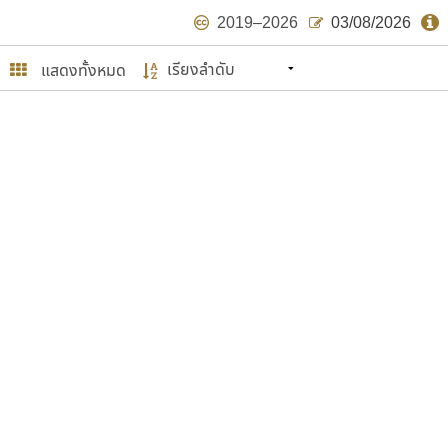
2019–2026
03/08/2026
แสดงทั้งหมด
นหมายถึง ปลายปี พ.ศ. ๒๕๖๒ จะมีฟอนต์
ด้บ้าง ไม่มากก็น้อย
ษรไทย
์.คอม