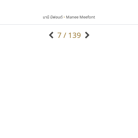
มานี มีฟอนต์
•
Manee Meefont
7 / 139
แบบตัวอักษรจีน
แบบตัวอักษรหัวบัว
แบบตัวอักษรซ้อนเงา
แบบตัวอักษรหัวบอด
G
H
I
J
K
L
M
N
O
P
Q
R
แบบตัวอักษรย้อนยุค
แบบตัวอักษรเกาหลี
ถ
แบบตัวอักษรล้านนา
ท
ธ
น
บ
ป
แบบตัวอักษรเส้นขอบ
ผ
พ
ฟ
ภ
ม
แบบตัวอักษรลาว
แบบตัวอักษรแฟนซี
แบบตัวอักษรสคริปท์
แบบตัวอักษรโบราณ
คราฟตี้ฟอนต์
กูเกิล