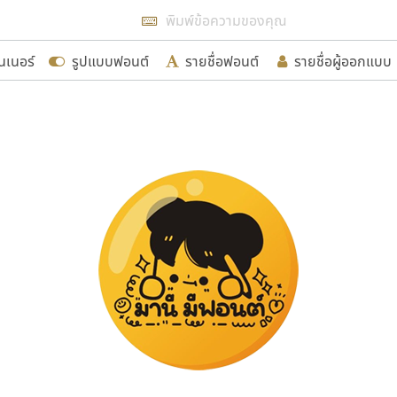
แสดงฟอนต์ทั้งหมด
นเนอร์
รูปแบบฟอนต์
รายชื่อฟอนต์
รายชื่อผู้ออกแบบ
รเพิ่มฟอนต์ไทยเข้าไปให้ได้อย่างน้อยเดือนละ ๓๐ ฟอนต์ นั่
นอกจากจะเป็นประโยชน์ต่อตนเองแล้ว จะมีประโยชน์กับผู้อื่นไ
ขอขอบคุณ
อกแบบฟอนต์ไทยทุกท่านที่สร้างสรรค์ผลงานเพื่อสืบสานอัก
อน ปรัชญา สิงห์โต ที่อนุญาตให้เผยแพร่ข้อมูลจาก ฟอนต