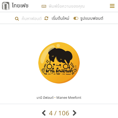
การในรูปแบบใหม่เพื่อใช้เป็นแนวทางในการศึกษารูป
ร่างหน้าตาของฟอนต์ไทยสำหรับการเรียนรู้เพื่อเริ่ม
เริ่มต้นใหม่
รูปแบบฟอนต์
สร้างฟอนต์ของตัวเอง ในเดือนมีนาคม พ.ศ. ๒๕๖๒ จึง
ได้เริ่ม ไทยเฟซ นี้ขึ้นมา
แสดงฟอนต์ทั้งหมด
เป้าหมายที่ยังคงดำเนินไปอยู่ คือการเพิ่มฟอนต์ไทย
เข้าไปให้ได้อย่างน้อยเดือนละ ๓๐ ฟอนต์ นั่นหมายถึง
ปลายปี พ.ศ. ๒๕๖๒ จะมีฟอนต์ไม่ต่ำกว่า ๔๐๐ ฟอนต์ใน
ระบบ หวังว่า นอกจากจะเป็นประโยชน์ต่อตนเองแล้ว
จะมีประโยชน์กับผู้อื่นได้บ้าง ไม่มากก็น้อย
มานี มีฟอนต์
•
Manee Meefont
ขอขอบคุณ
4 / 106
ตัวอักษรมีหัวขมวด
แบบตัวอักษรหัวบัว