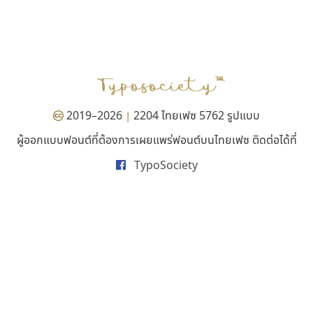
เลย์อิจิ
คราฟตี้ฟอนต์
Layiji
Crafty Font
นำโชค สินมงคลรักษา
จิลดา ฤทธิ์คำรพ
2019–2026
2204 ไทยเฟซ 5762 รูปแบบ
|
ผู้ออกแบบฟอนต์ที่ต้องการเผยแพร่ฟอนต์บนไทยเฟซ ติดต่อได้ที่
TypoSociety
ธีชา สตูดิโอ 23
ซู๊ดดู๊ซ
Tcha Studio 23
zooddooz
ธีร์ชญาน์ นามขาน
สรรเสริญ เหรียญทอง