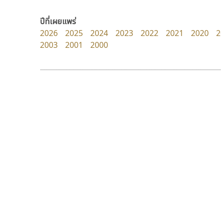
zooddooz
PanisaraAnn Font
สรรเสริญ เหรียญทอง
ปาณิสรา ฉัตรเดชาชัย
ปีที่เผยแพร่
2026
2025
2024
2023
2022
2021
2020
2
2003
2001
2000
9 Fonts
F
A
Fontcraft
Apple
FontUni
ATK
G
AtNoon
Google Fonts
ดีอาร์ ดีไซน์
ไทโปแมนเซอร์
B
H
DR Design
Typomancer
B2 SIGN
I
ดำรง เติมทอง
วริทธิ์ ไชยกูล
BLK
Iannnnn
Book
J
BTN
Jipatype
C
JS