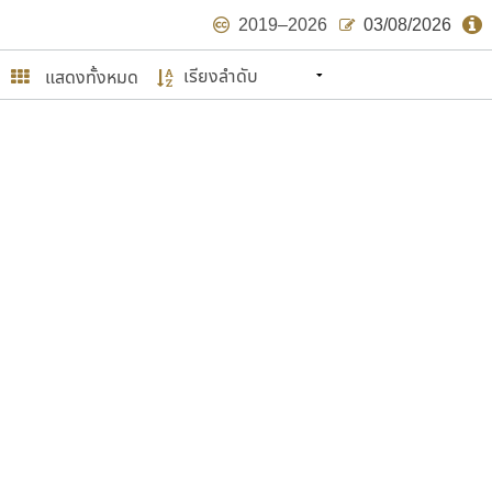
2019–2026
03/08/2026
แสดงทั้งหมด
นหมายถึง ปลายปี พ.ศ. ๒๕๖๒ จะมีฟอนต์
ด้บ้าง ไม่มากก็น้อย
ษรไทย
์.คอม