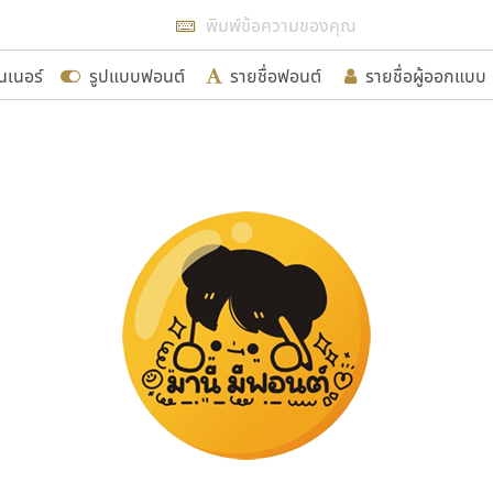
แสดงฟอนต์ทั้งหมด
นเนอร์
รูปแบบฟอนต์
รายชื่อฟอนต์
รายชื่อผู้ออกแบบ
รเพิ่มฟอนต์ไทยเข้าไปให้ได้อย่างน้อยเดือนละ ๓๐ ฟอนต์ นั่
นอกจากจะเป็นประโยชน์ต่อตนเองแล้ว จะมีประโยชน์กับผู้อื่นไ
ขอขอบคุณ
อกแบบฟอนต์ไทยทุกท่านที่สร้างสรรค์ผลงานเพื่อสืบสานอัก
อน ปรัชญา สิงห์โต ที่อนุญาตให้เผยแพร่ข้อมูลจาก ฟอนต