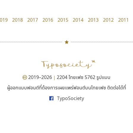
Surafont
Kart Font
ณัฐพล วัดอ่อน
นิกร ศิริสวัสดิ์
019
2018
2017
2016
2015
2014
2013
2012
2011
#
TH
ฉ
Naipol
TLWG
ช
O
Torsilp
ซ
2019–2026
2204 ไทยเฟซ 5762 รูปแบบ
|
P
TS
PANI
Type Buthon
ฐ
ผู้ออกแบบฟอนต์ที่ต้องการเผยแพร่ฟอนต์บนไทยเฟซ ติดต่อได้ที่
พ็อกเก็ตฟอนต์
เลย์อิจิ
PK
Typomancer
ฑ
TypoSociety
Pocket Fonts
Layiji
PS
U
นำโชค สินมงคลรักษา
Q
UID
ด
R
UNK
ต
S
UPC
ถ
Sarun’s
V
ท