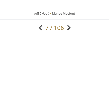
มานี มีฟอนต์
•
Manee Meefont
7 / 106
แบบตัวอักษรจีน
แบบตัวอักษรหัวบัว
แบบตัวอักษรซ้อนเงา
แบบตัวอักษรหัวบอด
G
H
I
J
K
L
M
N
O
P
Q
R
แบบตัวอักษรย้อนยุค
แบบตัวอักษรเกาหลี
ถ
แบบตัวอักษรล้านนา
ท
ธ
น
บ
ป
แบบตัวอักษรเส้นขอบ
ผ
พ
ฟ
ภ
ม
แบบตัวอักษรลาว
แบบตัวอักษรแฟนซี
แบบตัวอักษรสคริปท์
แบบตัวอักษรโบราณ
สุราฟอนต์
เคอาร์ต ฟอนต์