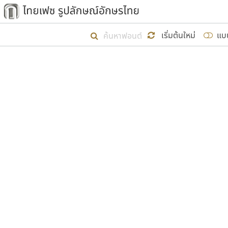
เริ่ม ไทยเฟซ นี้ขึ้นมา
เริ่มต้นใหม่
แบ
เป้าหมายที่ยังคงดำเนินไปอยู่ คือกา
ไม่ต่ำกว่า ๔๐๐ ฟอนต์ในระบบ หวังว่า 
ผู้อ
คุณแ