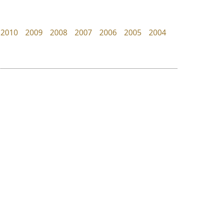
Jipatype
Iannnnn
อานุภาพ ใจชำนาญ
ปรัชญา สิงห์โต
2010
2009
2008
2007
2006
2005
2004
ย
ร
ฤ
ฌ
ล
ว
นังรอง
มานี มีฟอนต์
ศ
uvSOV
Manee Meefont
ณ
ส
วรวุฒิ ธนวัฒนาวนิช
ศรัณยพัชร์ ธารีสิทธิ์
ห
อ
ฮ
๒