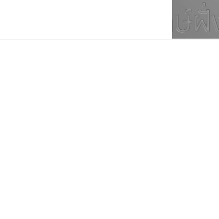
ตัวอักษรมีหัวขมวด
แบบตัวการ์ตูน
ตัวอักษรไม่มีหัวขมวด
แบบตัวดิสเพลย์
9
A
B
C
D
E
F
ฟอนต์ยอดนิยม
แบบตัวประดิษฐ์
ฟอนต์ล้านดาวน์โหลด
ก
ข
ค
จ
ฉ
ช
แบบตัวพิกเซล
ซ
ฌ
ด
ต
ระบบปฏิบัติการ
แบบตัวพิมพ์ดีด
อัตลักษณ์องค์กร
แบบตัวมีเชิงฐาน
คัดสรร ดีมาก
นังรอง