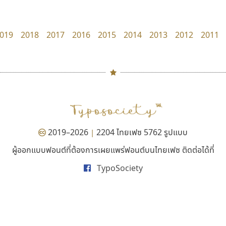
Jipatype
Google
อานุภาพ ใจชำนาญ
019
2018
2017
2016
2015
2014
2013
2012
2011
#
TH
ฉ
Naipol
TLWG
ช
O
Torsilp
ซ
2019–2026
2204 ไทยเฟซ 5762 รูปแบบ
|
P
TS
PANI
Type Buthon
ฐ
ผู้ออกแบบฟอนต์ที่ต้องการเผยแพร่ฟอนต์บนไทยเฟซ ติดต่อได้ที่
ซูเปอร์สโตร์
เคอาร์ต ฟอนต์
PK
Typomancer
ฑ
TypoSociety
Superstore Font
Kart Font
PS
U
ฉัตรณรงค์ จริงศุภธาดา
นิกร ศิริสวัสดิ์
Q
UID
ด
R
UNK
ต
S
UPC
ถ
Sarun’s
V
ท