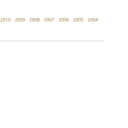
zooddooz
TS Font
สรรเสริญ เหรียญทอง
ธงชัย ศรีเมือง
2010
2009
2008
2007
2006
2005
2004
ย
ร
ฤ
ฌ
ล
ว
ทอศิลป์
ไทโปแมนเซอร์
ศ
Torsilp
Typomancer
ณ
ส
ภาณุพันธุ์ ตะลันกูล
วริทธิ์ ไชยกูล
ห
อ
ฮ
๒