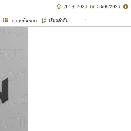
2019–2026
03/08/2026
แสดงทั้งหมด
นหมายถึง ปลายปี พ.ศ. ๒๕๖๒ จะมีฟอนต์
ด้บ้าง ไม่มากก็น้อย
ษรไทย
์.คอม