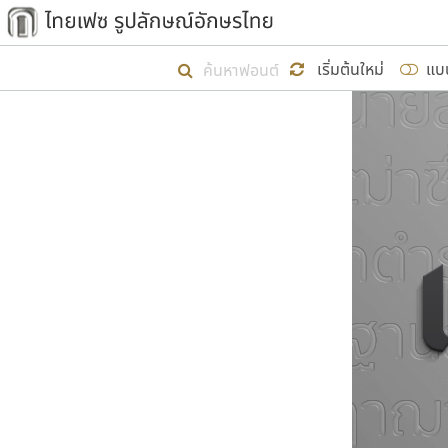
เริ่ม ไทยเฟซ นี้ขึ้นมา
เริ่มต้นใหม่
แบ
เป้าหมายที่ยังคงดำเนินไปอยู่ คือกา
ไม่ต่ำกว่า ๔๐๐ ฟอนต์ในระบบ หวังว่า 
ผู้อ
คุณแ