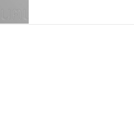
แบบตัวเขียนพู่กัน
แบบฟอนต์ซิ่ง
แบบตัวเนื้อความ
แบบลายมือผู้ใหญ่
S
T
U
V
W
Y
Z
แบบตัวเหลี่ยม
แบบลายมือวัยรุ่น
ย
แบบปลายมน
ร
ฤ
ล
ว
ศ
แบบลายมือเด็ก
ส
ห
อ
ฮ
แบบปลายแหลม
แบบอาลักษณ์
แบบปากกาหัวตัด
ซู๊ดดู๊ซ
ทีเอส ฟอนต์