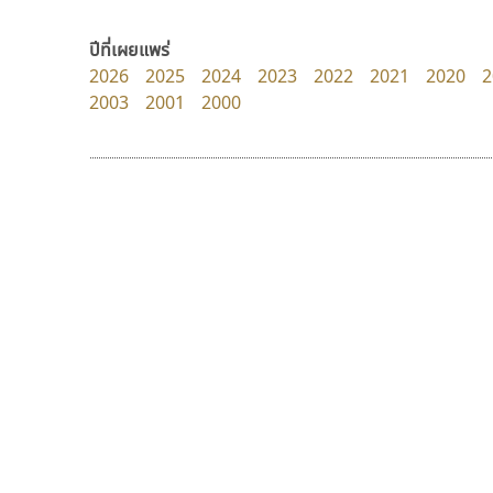
Cadson Demak
uvSOV
วรวุฒิ ธนวัฒนาวนิช
ปีที่เผยแพร่
2026
2025
2024
2023
2022
2021
2020
2
2003
2001
2000
9 Fonts
F
A
Fontcraft
Apple
FontUni
ATK
G
AtNoon
Google Fonts
มานี มีฟอนต์
ฟอนต์อยู่นี่
B
H
Manee Meefont
FontUni
B2 SIGN
I
ศรัณยพัชร์ ธารีสิทธิ์
สังศิต ไสววรรณ
BLK
Iannnnn
Book
J
BTN
Jipatype
C
JS