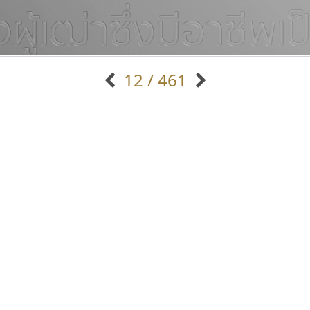
12 / 461
แบบตัวอักษรจีน
แบบตัวอักษรหัวบัว
แบบตัวอักษรซ้อนเงา
แบบตัวอักษรหัวบอด
G
H
I
J
K
L
M
N
O
P
Q
R
แบบตัวอักษรย้อนยุค
แบบตัวอักษรเกาหลี
ถ
แบบตัวอักษรล้านนา
ท
ธ
น
บ
ป
แบบตัวอักษรเส้นขอบ
ผ
พ
ฟ
ภ
ม
แบบตัวอักษรลาว
แบบตัวอักษรแฟนซี
แบบตัวอักษรสคริปท์
แบบตัวอักษรโบราณ
จิปาไทป์
กูเกิล