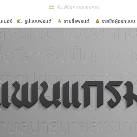
แสดงฟอนต์ทั้งหมด
นเนอร์
รูปแบบฟอนต์
รายชื่อฟอนต์
รายชื่อผู้ออกแบบ
รเพิ่มฟอนต์ไทยเข้าไปให้ได้อย่างน้อยเดือนละ ๓๐ ฟอนต์ นั่
นอกจากจะเป็นประโยชน์ต่อตนเองแล้ว จะมีประโยชน์กับผู้อื่นไ
ขอขอบคุณ
อกแบบฟอนต์ไทยทุกท่านที่สร้างสรรค์ผลงานเพื่อสืบสานอัก
อน ปรัชญา สิงห์โต ที่อนุญาตให้เผยแพร่ข้อมูลจาก ฟอนต