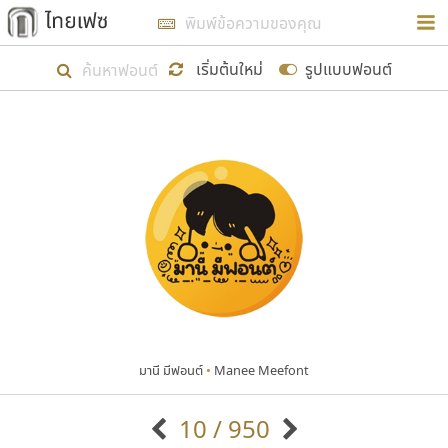
การในรูปแบบใหม่เพื่อใช้เป็นแนวทางในการศึกษารูป
ร่างหน้าตาของฟอนต์ไทยสำหรับการเรียนรู้เพื่อเริ่ม
เริ่มต้นใหม่
รูปแบบฟอนต์
สร้างฟอนต์ของตัวเอง ในเดือนมีนาคม พ.ศ. ๒๕๖๒ จึง
ได้เริ่ม ไทยเฟซ นี้ขึ้นมา
แสดงฟอนต์ทั้งหมด
เป้าหมายที่ยังคงดำเนินไปอยู่ คือการเพิ่มฟอนต์ไทย
เข้าไปให้ได้อย่างน้อยเดือนละ ๓๐ ฟอนต์ นั่นหมายถึง
ปลายปี พ.ศ. ๒๕๖๒ จะมีฟอนต์ไม่ต่ำกว่า ๔๐๐ ฟอนต์ใน
ระบบ หวังว่า นอกจากจะเป็นประโยชน์ต่อตนเองแล้ว
จะมีประโยชน์กับผู้อื่นได้บ้าง ไม่มากก็น้อย
มานี มีฟอนต์
•
Manee Meefont
ขอขอบคุณ
10 / 950
ตัวอักษรมีหัวขมวด
แบบตัวอักษรหัวบัว