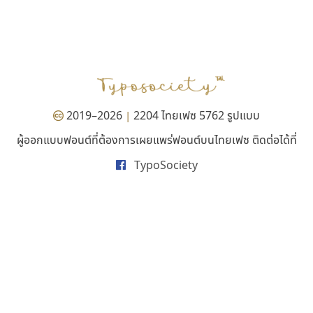
ทอศิลป์
ซูเปอร์สโตร์
Torsilp
Superstore Font
ภาณุพันธุ์ ตะลันกูล
ฉัตรณรงค์ จริงศุภธาดา
2019–2026
2204 ไทยเฟซ 5762 รูปแบบ
|
ผู้ออกแบบฟอนต์ที่ต้องการเผยแพร่ฟอนต์บนไทยเฟซ ติดต่อได้ที่
TypoSociety
ธรรมดาสตูดิโอ
ซู๊ดดู๊ซ
dhammadha studio
zooddooz
มณฑล ธนาโรจน์
สรรเสริญ เหรียญทอง