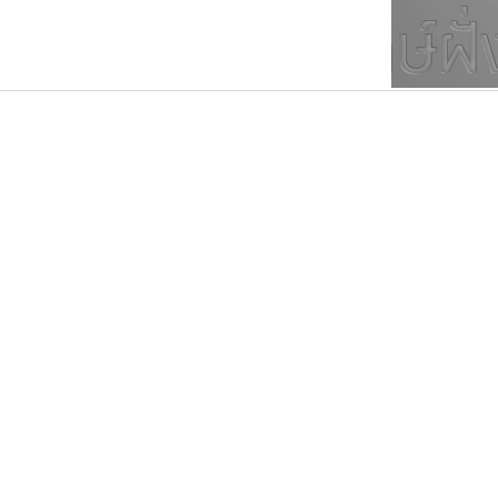
ตัวอักษรมีหัวขมวด
แบบตัวการ์ตูน
ตัวอักษรไม่มีหัวขมวด
แบบตัวดิสเพลย์
9
A
B
C
D
E
F
ฟอนต์ยอดนิยม
แบบตัวประดิษฐ์
ฟอนต์ล้านดาวน์โหลด
ก
ข
ค
จ
ฉ
ช
แบบตัวพิกเซล
ซ
ฌ
ด
ต
ระบบปฏิบัติการ
แบบตัวพิมพ์ดีด
อัตลักษณ์องค์กร
แบบตัวมีเชิงฐาน
ฟอนต์คราฟ
ปาณิสรา แอน