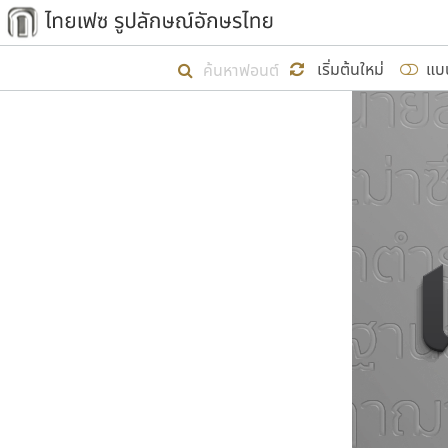
เริ่ม ไทยเฟซ นี้ขึ้นมา
เริ่มต้นใหม่
แบ
เป้าหมายที่ยังคงดำเนินไปอยู่ คือกา
ไม่ต่ำกว่า ๔๐๐ ฟอนต์ในระบบ หวังว่า 
ผู้อ
คุณแ