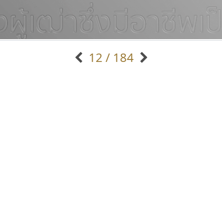
12 / 184
แบบตัวอักษรจีน
แบบตัวอักษรหัวบัว
แบบตัวอักษรซ้อนเงา
แบบตัวอักษรหัวบอด
G
H
I
J
K
L
M
N
O
P
Q
R
แบบตัวอักษรย้อนยุค
แบบตัวอักษรเกาหลี
ถ
แบบตัวอักษรล้านนา
ท
ธ
น
บ
ป
แบบตัวอักษรเส้นขอบ
ผ
พ
ฟ
ภ
ม
แบบตัวอักษรลาว
แบบตัวอักษรแฟนซี
แบบตัวอักษรสคริปท์
แบบตัวอักษรโบราณ
ไอ้แอน
นังรอง