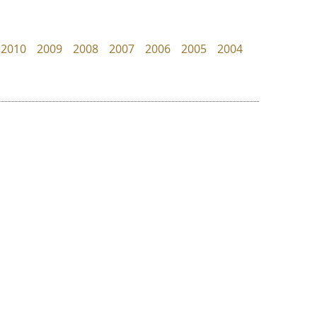
Superstore Font
Layiji
ฉัตรณรงค์ จริงศุภธาดา
นำโชค สินมงคลรักษา
2010
2009
2008
2007
2006
2005
2004
ย
ร
ฤ
ฌ
ล
ว
สุราฟอนต์
คราฟตี้ฟอนต์
ศ
Surafont
Crafty Font
ณ
ส
ณัฐพล วัดอ่อน
จิลดา ฤทธิ์คำรพ
ห
อ
ฮ
๒