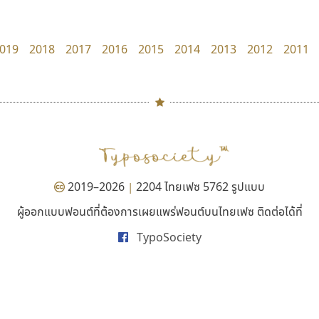
Iannnnn
uvSOV
ปรัชญา สิงห์โต
วรวุฒิ ธนวัฒนาวนิช
019
2018
2017
2016
2015
2014
2013
2012
2011
#
TH
ฉ
Naipol
TLWG
ช
O
Torsilp
ซ
2019–2026
2204 ไทยเฟซ 5762 รูปแบบ
|
P
TS
PANI
Type Buthon
ฐ
ผู้ออกแบบฟอนต์ที่ต้องการเผยแพร่ฟอนต์บนไทยเฟซ ติดต่อได้ที่
กูเกิล
ทอศิลป์
PK
Typomancer
ฑ
TypoSociety
Google
Torsilp
PS
U
ภาณุพันธุ์ ตะลันกูล
Q
UID
ด
R
UNK
ต
S
UPC
ถ
Sarun’s
V
ท