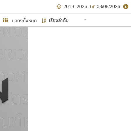
2019–2026
03/08/2026
แสดงทั้งหมด
นหมายถึง ปลายปี พ.ศ. ๒๕๖๒ จะมีฟอนต์
ด้บ้าง ไม่มากก็น้อย
ษรไทย
์.คอม