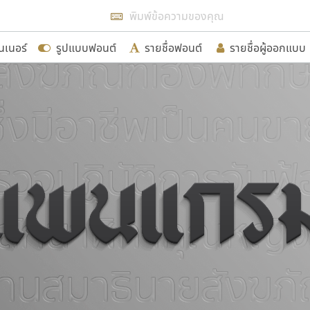
แสดงฟอนต์ทั้งหมด
นเนอร์
รูปแบบฟอนต์
รายชื่อฟอนต์
รายชื่อผู้ออกแบบ
รเพิ่มฟอนต์ไทยเข้าไปให้ได้อย่างน้อยเดือนละ ๓๐ ฟอนต์ นั่
นอกจากจะเป็นประโยชน์ต่อตนเองแล้ว จะมีประโยชน์กับผู้อื่นไ
ขอขอบคุณ
อกแบบฟอนต์ไทยทุกท่านที่สร้างสรรค์ผลงานเพื่อสืบสานอัก
อน ปรัชญา สิงห์โต ที่อนุญาตให้เผยแพร่ข้อมูลจาก ฟอนต