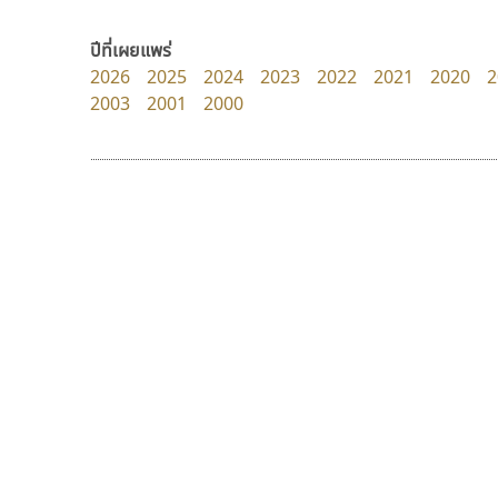
Fontcraft
PanisaraAnn Font
จุติพงศ์ ภูสุมาศ • สุวิสา ภูสุมาศ
ปาณิสรา ฉัตรเดชาชัย
ปีที่เผยแพร่
2026
2025
2024
2023
2022
2021
2020
2
2003
2001
2000
9 Fonts
F
A
Fontcraft
Apple
FontUni
ATK
G
AtNoon
Google Fonts
ธีชา สตูดิโอ 23
ทีเอส ฟอนต์
B
H
Tcha Studio 23
TS Font
B2 SIGN
I
ธีร์ชญาน์ นามขาน
ธงชัย ศรีเมือง
BLK
Iannnnn
Book
J
BTN
Jipatype
C
JS