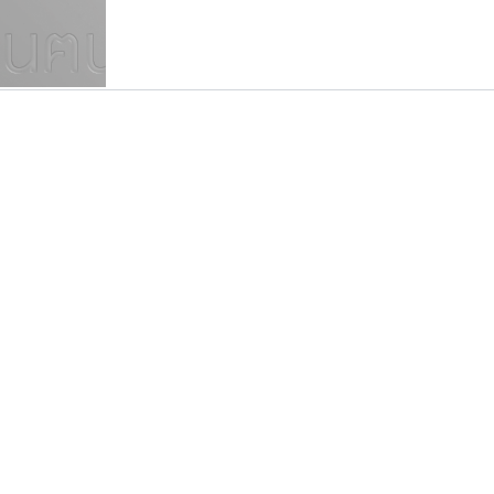
แบบตัวเขียนพู่กัน
แบบฟอนต์ซิ่ง
แบบตัวเนื้อความ
แบบลายมือผู้ใหญ่
S
T
U
V
W
Y
Z
แบบตัวเหลี่ยม
แบบลายมือวัยรุ่น
ย
แบบปลายมน
ร
ฤ
ล
ว
ศ
แบบลายมือเด็ก
ส
ห
อ
ฮ
แบบปลายแหลม
แบบอาลักษณ์
แบบปากกาหัวตัด
ซูเปอร์สโตร์
เลย์อิจิ