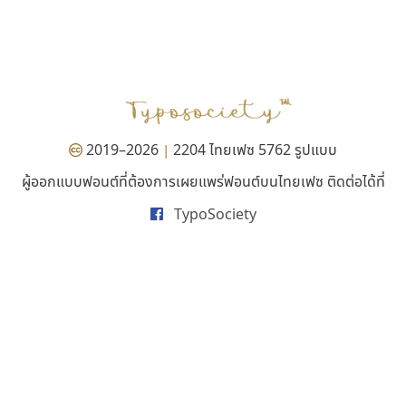
ฟอนต์คราฟ
พ็อกเก็ตฟอนต์
Fontcraft
Pocket Fonts
จุติพงศ์ ภูสุมาศ • สุวิสา ภูสุมาศ
2019–2026
2204 ไทยเฟซ 5762 รูปแบบ
|
ผู้ออกแบบฟอนต์ที่ต้องการเผยแพร่ฟอนต์บนไทยเฟซ ติดต่อได้ที่
TypoSociety
เคอาร์ต ฟอนต์
สุราฟอนต์
Kart Font
Surafont
นิกร ศิริสวัสดิ์
ณัฐพล วัดอ่อน