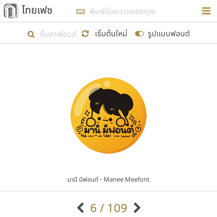
การในรูปแบบใหม่เพื่อใช้เป็นแนวทางในการศึกษารูป
ร่างหน้าตาของฟอนต์ไทยสำหรับการเรียนรู้เพื่อเริ่ม
เริ่มต้นใหม่
รูปแบบฟอนต์
สร้างฟอนต์ของตัวเอง ในเดือนมีนาคม พ.ศ. ๒๕๖๒ จึง
ได้เริ่ม ไทยเฟซ นี้ขึ้นมา
แสดงฟอนต์ทั้งหมด
เป้าหมายที่ยังคงดำเนินไปอยู่ คือการเพิ่มฟอนต์ไทย
เข้าไปให้ได้อย่างน้อยเดือนละ ๓๐ ฟอนต์ นั่นหมายถึง
ปลายปี พ.ศ. ๒๕๖๒ จะมีฟอนต์ไม่ต่ำกว่า ๔๐๐ ฟอนต์ใน
ระบบ หวังว่า นอกจากจะเป็นประโยชน์ต่อตนเองแล้ว
จะมีประโยชน์กับผู้อื่นได้บ้าง ไม่มากก็น้อย
มานี มีฟอนต์
•
Manee Meefont
ขอขอบคุณ
6 / 109
ตัวอักษรมีหัวขมวด
แบบตัวอักษรหัวบัว