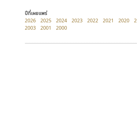
zooddooz
Iannnnn
สรรเสริญ เหรียญทอง
ปรัชญา สิงห์โต
ปีที่เผยแพร่
2026
2025
2024
2023
2022
2021
2020
2
2003
2001
2000
9 Fonts
F
A
Fontcraft
Apple
FontUni
ATK
G
AtNoon
Google Fonts
ทอศิลป์
มานี มีฟอนต์
B
H
Torsilp
Manee Meefont
B2 SIGN
I
ภาณุพันธุ์ ตะลันกูล
ศรัณยพัชร์ ธารีสิทธิ์
BLK
Iannnnn
Book
J
BTN
Jipatype
C
JS