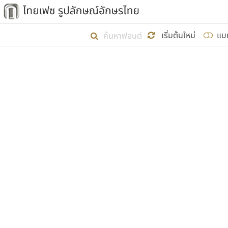
เริ่ม ไทยเฟซ นี้ขึ้นมา
เริ่มต้นใหม่
แบ
เป้าหมายที่ยังคงดำเนินไปอยู่ คือกา
ไม่ต่ำกว่า ๔๐๐ ฟอนต์ในระบบ หวังว่า 
ผู้อ
คุณแ