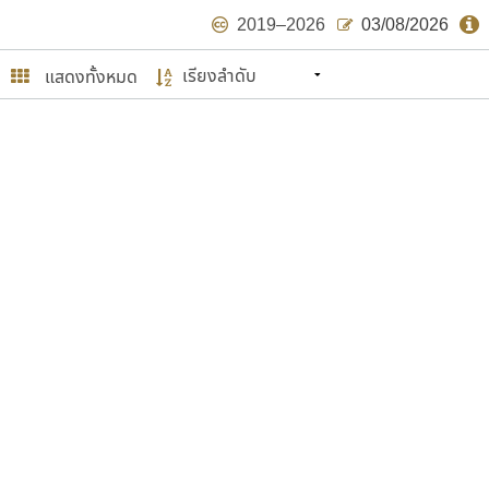
2019–2026
03/08/2026
แสดงทั้งหมด
นหมายถึง ปลายปี พ.ศ. ๒๕๖๒ จะมีฟอนต์
ด้บ้าง ไม่มากก็น้อย
ษรไทย
์.คอม