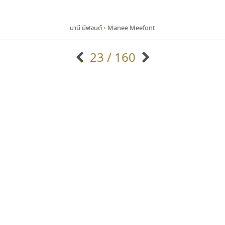
มานี มีฟอนต์
•
Manee Meefont
23 / 160
แบบตัวอักษรจีน
แบบตัวอักษรหัวบัว
แบบตัวอักษรซ้อนเงา
แบบตัวอักษรหัวบอด
G
H
I
J
K
L
M
N
O
P
Q
R
แบบตัวอักษรย้อนยุค
แบบตัวอักษรเกาหลี
ถ
แบบตัวอักษรล้านนา
ท
ธ
น
บ
ป
แบบตัวอักษรเส้นขอบ
ผ
พ
ฟ
ภ
ม
แบบตัวอักษรลาว
แบบตัวอักษรแฟนซี
แบบตัวอักษรสคริปท์
แบบตัวอักษรโบราณ
ปาณิสรา แอน
บีทูไซน์