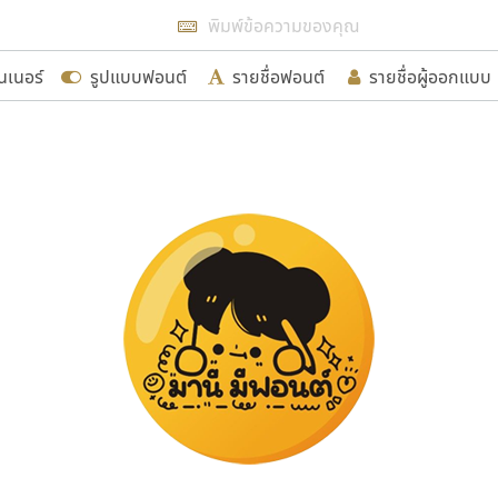
แสดงฟอนต์ทั้งหมด
นเนอร์
รูปแบบฟอนต์
รายชื่อฟอนต์
รายชื่อผู้ออกแบบ
รเพิ่มฟอนต์ไทยเข้าไปให้ได้อย่างน้อยเดือนละ ๓๐ ฟอนต์ นั่
นอกจากจะเป็นประโยชน์ต่อตนเองแล้ว จะมีประโยชน์กับผู้อื่นไ
ขอขอบคุณ
อกแบบฟอนต์ไทยทุกท่านที่สร้างสรรค์ผลงานเพื่อสืบสานอัก
อน ปรัชญา สิงห์โต ที่อนุญาตให้เผยแพร่ข้อมูลจาก ฟอนต