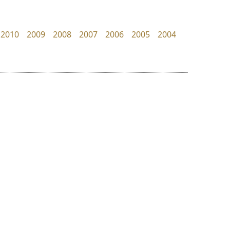
Surafont
Kart Font
ณัฐพล วัดอ่อน
นิกร ศิริสวัสดิ์
2010
2009
2008
2007
2006
2005
2004
ย
ร
ฤ
ฌ
ล
ว
ซูเปอร์สโตร์
คราฟตี้ฟอนต์
ศ
Superstore Font
Crafty Font
ณ
ส
ฉัตรณรงค์ จริงศุภธาดา
จิลดา ฤทธิ์คำรพ
ห
อ
ฮ
๒