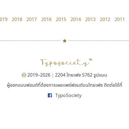
PanisaraAnn Font
B2 SIGN
ปาณิสรา ฉัตรเดชาชัย
กิตติศักดิ์ ศิริกมลเสถียร
019
2018
2017
2016
2015
2014
2013
2012
2011
#
TH
ฉ
Naipol
TLWG
ช
O
Torsilp
ซ
2019–2026
2204 ไทยเฟซ 5762 รูปแบบ
|
P
TS
PANI
Type Buthon
ฐ
ผู้ออกแบบฟอนต์ที่ต้องการเผยแพร่ฟอนต์บนไทยเฟซ ติดต่อได้ที่
กูเกิล
ยูไอดี ฟอนต์
PK
Typomancer
ฑ
TypoSociety
Google
UID Font
PS
U
สร้างสรรค์ สมกุศล
Q
UID
ด
R
UNK
ต
S
UPC
ถ
Sarun’s
V
ท