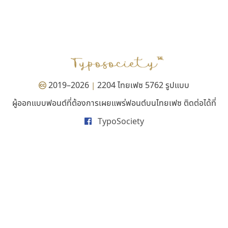
ปาณิสรา แอน
มานี มีฟอนต์
PanisaraAnn Font
Manee Meefont
ปาณิสรา ฉัตรเดชาชัย
ศรัณยพัชร์ ธารีสิทธิ์
2019–2026
2204 ไทยเฟซ 5762 รูปแบบ
|
ผู้ออกแบบฟอนต์ที่ต้องการเผยแพร่ฟอนต์บนไทยเฟซ ติดต่อได้ที่
TypoSociety
พ็อกเก็ตฟอนต์
คราฟตี้ฟอนต์
Pocket Fonts
Crafty Font
จิลดา ฤทธิ์คำรพ