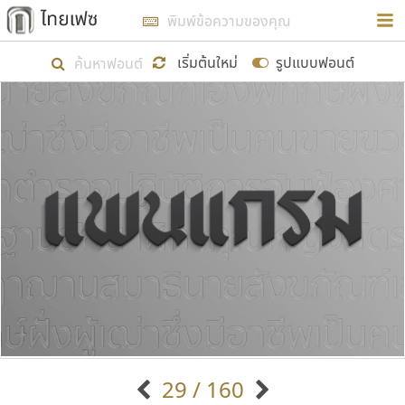
การในรูปแบบใหม่เพื่อใช้เป็นแนวทางในการศึกษารูป
ร่างหน้าตาของฟอนต์ไทยสำหรับการเรียนรู้เพื่อเริ่ม
เริ่มต้นใหม่
รูปแบบฟอนต์
สร้างฟอนต์ของตัวเอง ในเดือนมีนาคม พ.ศ. ๒๕๖๒ จึง
ได้เริ่ม ไทยเฟซ นี้ขึ้นมา
แสดงฟอนต์ทั้งหมด
เป้าหมายที่ยังคงดำเนินไปอยู่ คือการเพิ่มฟอนต์ไทย
เข้าไปให้ได้อย่างน้อยเดือนละ ๓๐ ฟอนต์ นั่นหมายถึง
ปลายปี พ.ศ. ๒๕๖๒ จะมีฟอนต์ไม่ต่ำกว่า ๔๐๐ ฟอนต์ใน
ระบบ หวังว่า นอกจากจะเป็นประโยชน์ต่อตนเองแล้ว
จะมีประโยชน์กับผู้อื่นได้บ้าง ไม่มากก็น้อย
ขอขอบคุณ
29 / 160
ตัวอักษรมีหัวขมวด
แบบตัวอักษรหัวบัว