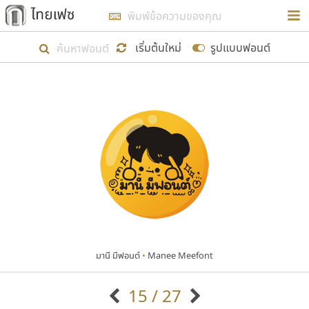
การในรูปแบบใหม่เพื่อใช้เป็นแนวทางในการศึกษารูป
ร่างหน้าตาของฟอนต์ไทยสำหรับการเรียนรู้เพื่อเริ่ม
เริ่มต้นใหม่
รูปแบบฟอนต์
สร้างฟอนต์ของตัวเอง ในเดือนมีนาคม พ.ศ. ๒๕๖๒ จึง
ได้เริ่ม ไทยเฟซ นี้ขึ้นมา
แสดงฟอนต์ทั้งหมด
เป้าหมายที่ยังคงดำเนินไปอยู่ คือการเพิ่มฟอนต์ไทย
เข้าไปให้ได้อย่างน้อยเดือนละ ๓๐ ฟอนต์ นั่นหมายถึง
ปลายปี พ.ศ. ๒๕๖๒ จะมีฟอนต์ไม่ต่ำกว่า ๔๐๐ ฟอนต์ใน
ระบบ หวังว่า นอกจากจะเป็นประโยชน์ต่อตนเองแล้ว
จะมีประโยชน์กับผู้อื่นได้บ้าง ไม่มากก็น้อย
มานี มีฟอนต์
•
Manee Meefont
ขอขอบคุณ
15 / 27
ตัวอักษรมีหัวขมวด
แบบตัวอักษรหัวบัว