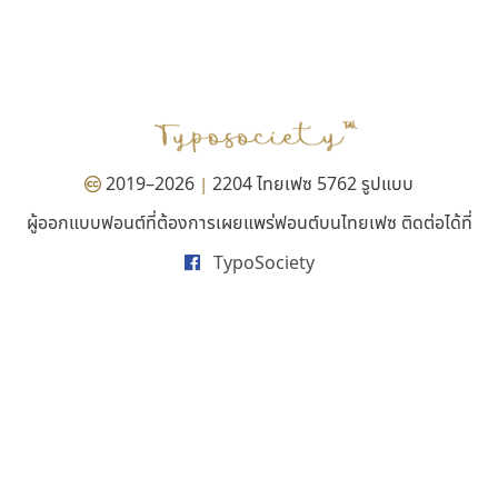
ไอ้แอน
ซูเปอร์สโตร์
Iannnnn
Superstore Font
ปรัชญา สิงห์โต
ฉัตรณรงค์ จริงศุภธาดา
2019–2026
2204 ไทยเฟซ 5762 รูปแบบ
|
ผู้ออกแบบฟอนต์ที่ต้องการเผยแพร่ฟอนต์บนไทยเฟซ ติดต่อได้ที่
TypoSociety
ยูไอดี ฟอนต์
ฟอนต์อยู่นี่
UID Font
FontUni
สร้างสรรค์ สมกุศล
สังศิต ไสววรรณ