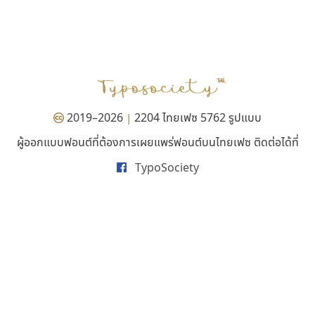
ทีเอส ฟอนต์
นังรอง
TS Font
uvSOV
ธงชัย ศรีเมือง
วรวุฒิ ธนวัฒนาวนิช
2019–2026
2204 ไทยเฟซ 5762 รูปแบบ
|
ผู้ออกแบบฟอนต์ที่ต้องการเผยแพร่ฟอนต์บนไทยเฟซ ติดต่อได้ที่
TypoSociety
ยูไอดี ฟอนต์
ดีอาร์ ดีไซน์
UID Font
DR Design
สร้างสรรค์ สมกุศล
ดำรง เติมทอง