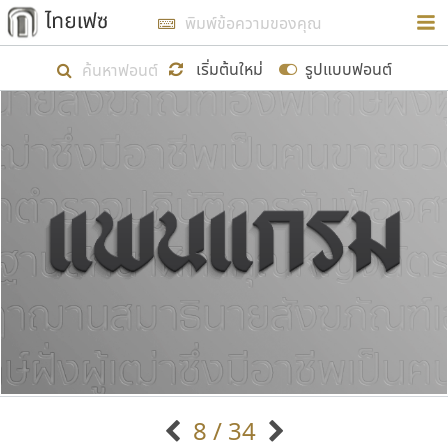
การในรูปแบบใหม่เพื่อใช้เป็นแนวทางในการศึกษารูป
ร่างหน้าตาของฟอนต์ไทยสำหรับการเรียนรู้เพื่อเริ่ม
เริ่มต้นใหม่
รูปแบบฟอนต์
สร้างฟอนต์ของตัวเอง ในเดือนมีนาคม พ.ศ. ๒๕๖๒ จึง
ได้เริ่ม ไทยเฟซ นี้ขึ้นมา
แสดงฟอนต์ทั้งหมด
เป้าหมายที่ยังคงดำเนินไปอยู่ คือการเพิ่มฟอนต์ไทย
เข้าไปให้ได้อย่างน้อยเดือนละ ๓๐ ฟอนต์ นั่นหมายถึง
ปลายปี พ.ศ. ๒๕๖๒ จะมีฟอนต์ไม่ต่ำกว่า ๔๐๐ ฟอนต์ใน
ระบบ หวังว่า นอกจากจะเป็นประโยชน์ต่อตนเองแล้ว
จะมีประโยชน์กับผู้อื่นได้บ้าง ไม่มากก็น้อย
ขอขอบคุณ
8 / 34
ตัวอักษรมีหัวขมวด
แบบตัวอักษรหัวบัว