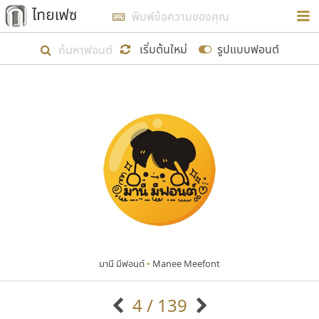
การในรูปแบบใหม่เพื่อใช้เป็นแนวทางในการศึกษารูป
ร่างหน้าตาของฟอนต์ไทยสำหรับการเรียนรู้เพื่อเริ่ม
เริ่มต้นใหม่
รูปแบบฟอนต์
สร้างฟอนต์ของตัวเอง ในเดือนมีนาคม พ.ศ. ๒๕๖๒ จึง
ได้เริ่ม ไทยเฟซ นี้ขึ้นมา
แสดงฟอนต์ทั้งหมด
เป้าหมายที่ยังคงดำเนินไปอยู่ คือการเพิ่มฟอนต์ไทย
เข้าไปให้ได้อย่างน้อยเดือนละ ๓๐ ฟอนต์ นั่นหมายถึง
ปลายปี พ.ศ. ๒๕๖๒ จะมีฟอนต์ไม่ต่ำกว่า ๔๐๐ ฟอนต์ใน
ระบบ หวังว่า นอกจากจะเป็นประโยชน์ต่อตนเองแล้ว
จะมีประโยชน์กับผู้อื่นได้บ้าง ไม่มากก็น้อย
มานี มีฟอนต์
•
Manee Meefont
ขอขอบคุณ
4 / 139
ตัวอักษรมีหัวขมวด
แบบตัวอักษรหัวบัว