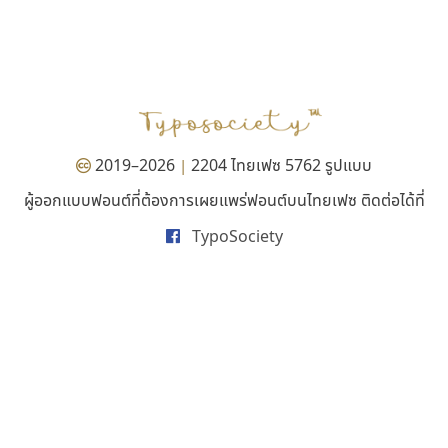
ธีชา สตูดิโอ 23
ฟอนต์คราฟ
Tcha Studio 23
Fontcraft
ธีร์ชญาน์ นามขาน
จุติพงศ์ ภูสุมาศ • สุวิสา ภูสุมาศ
2019–2026
2204 ไทยเฟซ 5762 รูปแบบ
|
ผู้ออกแบบฟอนต์ที่ต้องการเผยแพร่ฟอนต์บนไทยเฟซ ติดต่อได้ที่
TypoSociety
บีทูไซน์
ซู๊ดดู๊ซ
B2 SIGN
zooddooz
กิตติศักดิ์ ศิริกมลเสถียร
สรรเสริญ เหรียญทอง