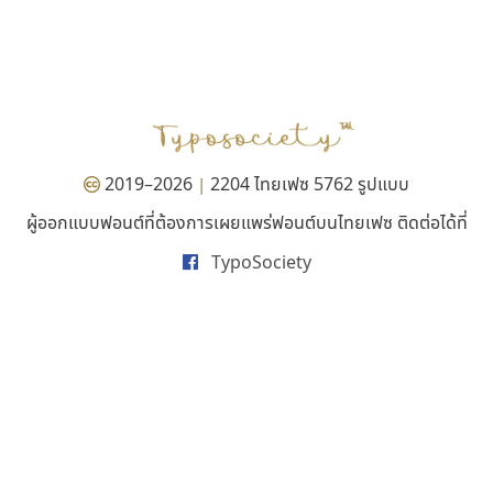
บีทูไซน์
ธรรมดาสตูดิโอ
B2 SIGN
dhammadha studio
กิตติศักดิ์ ศิริกมลเสถียร
มณฑล ธนาโรจน์
2019–2026
2204 ไทยเฟซ 5762 รูปแบบ
|
ผู้ออกแบบฟอนต์ที่ต้องการเผยแพร่ฟอนต์บนไทยเฟซ ติดต่อได้ที่
TypoSociety
ฟอนต์คราฟ
ทีเอส ฟอนต์
Fontcraft
TS Font
จุติพงศ์ ภูสุมาศ • สุวิสา ภูสุมาศ
ธงชัย ศรีเมือง