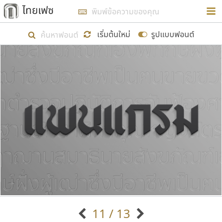
การในรูปแบบใหม่เพื่อใช้เป็นแนวทางในการศึกษารูป
ร่างหน้าตาของฟอนต์ไทยสำหรับการเรียนรู้เพื่อเริ่ม
เริ่มต้นใหม่
รูปแบบฟอนต์
สร้างฟอนต์ของตัวเอง ในเดือนมีนาคม พ.ศ. ๒๕๖๒ จึง
ได้เริ่ม ไทยเฟซ นี้ขึ้นมา
แสดงฟอนต์ทั้งหมด
เป้าหมายที่ยังคงดำเนินไปอยู่ คือการเพิ่มฟอนต์ไทย
เข้าไปให้ได้อย่างน้อยเดือนละ ๓๐ ฟอนต์ นั่นหมายถึง
ปลายปี พ.ศ. ๒๕๖๒ จะมีฟอนต์ไม่ต่ำกว่า ๔๐๐ ฟอนต์ใน
ระบบ หวังว่า นอกจากจะเป็นประโยชน์ต่อตนเองแล้ว
จะมีประโยชน์กับผู้อื่นได้บ้าง ไม่มากก็น้อย
ขอขอบคุณ
11 / 13
ตัวอักษรมีหัวขมวด
แบบตัวอักษรหัวบัว