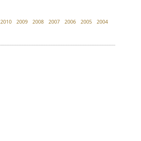
Layiji
Google
นำโชค สินมงคลรักษา
2010
2009
2008
2007
2006
2005
2004
ย
ร
ฤ
ฌ
ล
ว
บีทูไซน์
ยูไอดี ฟอนต์
ศ
B2 SIGN
UID Font
ณ
ส
กิตติศักดิ์ ศิริกมลเสถียร
สร้างสรรค์ สมกุศล
ห
อ
ฮ
๒