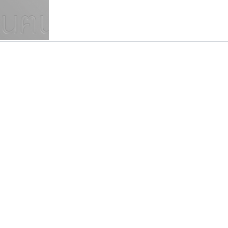
แบบตัวเขียนพู่กัน
แบบฟอนต์ซิ่ง
แบบตัวเนื้อความ
แบบลายมือผู้ใหญ่
S
T
U
V
W
Y
Z
แบบตัวเหลี่ยม
แบบลายมือวัยรุ่น
ย
แบบปลายมน
ร
ฤ
ล
ว
ศ
แบบลายมือเด็ก
ส
ห
อ
ฮ
แบบปลายแหลม
แบบอาลักษณ์
แบบปากกาหัวตัด
เลย์อิจิ
กูเกิล