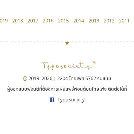
Manee Meefont
Typomancer
ศรัณยพัชร์ ธารีสิทธิ์
วริทธิ์ ไชยกูล
019
2018
2017
2016
2015
2014
2013
2012
2011
#
TH
ฉ
Naipol
TLWG
ช
O
Torsilp
ซ
2019–2026
2204 ไทยเฟซ 5762 รูปแบบ
|
P
TS
PANI
Type Buthon
ฐ
ผู้ออกแบบฟอนต์ที่ต้องการเผยแพร่ฟอนต์บนไทยเฟซ ติดต่อได้ที่
ปาณิสรา แอน
ฟอนต์คราฟ
PK
Typomancer
ฑ
TypoSociety
PanisaraAnn Font
Fontcraft
PS
U
ปาณิสรา ฉัตรเดชาชัย
จุติพงศ์ ภูสุมาศ • สุวิสา ภูสุมาศ
Q
UID
ด
R
UNK
ต
S
UPC
ถ
Sarun’s
V
ท