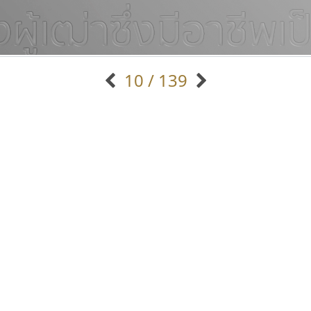
10 / 139
แบบตัวอักษรจีน
แบบตัวอักษรหัวบัว
แบบตัวอักษรซ้อนเงา
แบบตัวอักษรหัวบอด
G
H
I
J
K
L
M
N
O
P
Q
R
แบบตัวอักษรย้อนยุค
แบบตัวอักษรเกาหลี
ถ
แบบตัวอักษรล้านนา
ท
ธ
น
บ
ป
แบบตัวอักษรเส้นขอบ
ผ
พ
ฟ
ภ
ม
แบบตัวอักษรลาว
แบบตัวอักษรแฟนซี
แบบตัวอักษรสคริปท์
แบบตัวอักษรโบราณ
มานี มีฟอนต์
ไทโปแมนเซอร์