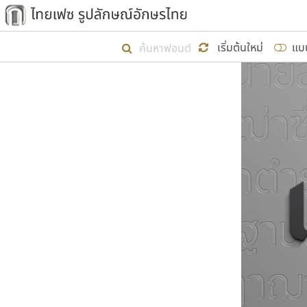
เริ่ม ไทยเฟซ นี้ขึ้นมา
เริ่มต้นใหม่
แบ
เป้าหมายที่ยังคงดำเนินไปอยู่ คือกา
ไม่ต่ำกว่า ๔๐๐ ฟอนต์ในระบบ หวังว่า 
ผู้อ
คุณแ