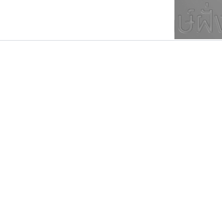
ตัวอักษรมีหัวขมวด
แบบตัวการ์ตูน
ตัวอักษรไม่มีหัวขมวด
แบบตัวดิสเพลย์
9
A
B
C
D
E
F
ฟอนต์ยอดนิยม
แบบตัวประดิษฐ์
ฟอนต์ล้านดาวน์โหลด
ก
ข
ค
จ
ฉ
ช
แบบตัวพิกเซล
ซ
ฌ
ด
ต
ระบบปฏิบัติการ
แบบตัวพิมพ์ดีด
อัตลักษณ์องค์กร
แบบตัวมีเชิงฐาน
ธรรมดาสตูดิโอ
ไอ้แอน