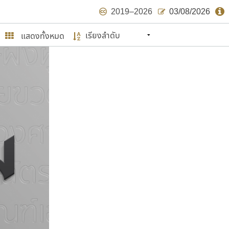
2019–2026
03/08/2026
แสดงทั้งหมด
นหมายถึง ปลายปี พ.ศ. ๒๕๖๒ จะมีฟอนต์
ด้บ้าง ไม่มากก็น้อย
ษรไทย
์.คอม