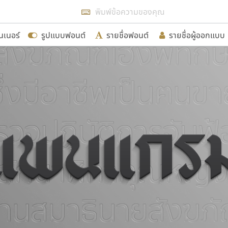
แสดงฟอนต์ทั้งหมด
นเนอร์
รูปแบบฟอนต์
รายชื่อฟอนต์
รายชื่อผู้ออกแบบ
รเพิ่มฟอนต์ไทยเข้าไปให้ได้อย่างน้อยเดือนละ ๓๐ ฟอนต์ นั่
นอกจากจะเป็นประโยชน์ต่อตนเองแล้ว จะมีประโยชน์กับผู้อื่นไ
ขอขอบคุณ
อกแบบฟอนต์ไทยทุกท่านที่สร้างสรรค์ผลงานเพื่อสืบสานอัก
อน ปรัชญา สิงห์โต ที่อนุญาตให้เผยแพร่ข้อมูลจาก ฟอนต