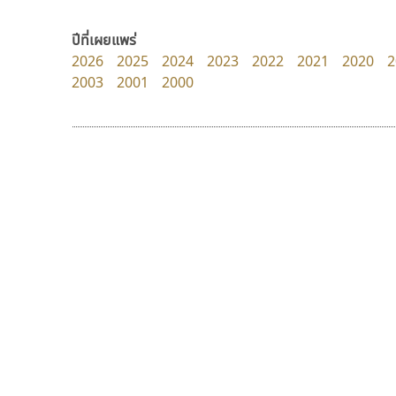
dhammadha studio
Iannnnn
มณฑล ธนาโรจน์
ปรัชญา สิงห์โต
ปีที่เผยแพร่
2026
2025
2024
2023
2022
2021
2020
2
2003
2001
2000
9 Fonts
F
A
Fontcraft
Apple
FontUni
ATK
G
AtNoon
Google Fonts
จิปาไทป์
นังรอง
B
H
Jipatype
uvSOV
B2 SIGN
I
อานุภาพ ใจชำนาญ
วรวุฒิ ธนวัฒนาวนิช
BLK
Iannnnn
Book
J
BTN
Jipatype
C
JS