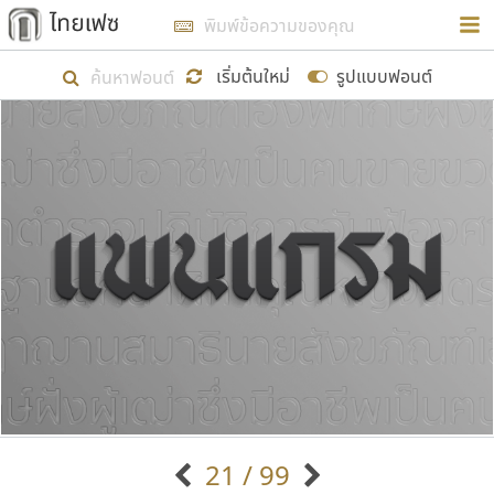
การในรูปแบบใหม่เพื่อใช้เป็นแนวทางในการศึกษารูป
ร่างหน้าตาของฟอนต์ไทยสำหรับการเรียนรู้เพื่อเริ่ม
เริ่มต้นใหม่
รูปแบบฟอนต์
สร้างฟอนต์ของตัวเอง ในเดือนมีนาคม พ.ศ. ๒๕๖๒ จึง
ได้เริ่ม ไทยเฟซ นี้ขึ้นมา
แสดงฟอนต์ทั้งหมด
เป้าหมายที่ยังคงดำเนินไปอยู่ คือการเพิ่มฟอนต์ไทย
เข้าไปให้ได้อย่างน้อยเดือนละ ๓๐ ฟอนต์ นั่นหมายถึง
ปลายปี พ.ศ. ๒๕๖๒ จะมีฟอนต์ไม่ต่ำกว่า ๔๐๐ ฟอนต์ใน
ระบบ หวังว่า นอกจากจะเป็นประโยชน์ต่อตนเองแล้ว
จะมีประโยชน์กับผู้อื่นได้บ้าง ไม่มากก็น้อย
ขอขอบคุณ
21 / 99
ตัวอักษรมีหัวขมวด
แบบตัวอักษรหัวบัว