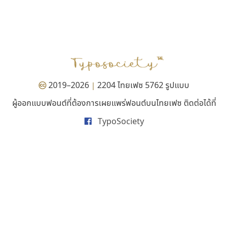
มานี มีฟอนต์
ซูเปอร์สโตร์
Manee Meefont
Superstore Font
ศรัณยพัชร์ ธารีสิทธิ์
ฉัตรณรงค์ จริงศุภธาดา
2019–2026
2204 ไทยเฟซ 5762 รูปแบบ
|
ผู้ออกแบบฟอนต์ที่ต้องการเผยแพร่ฟอนต์บนไทยเฟซ ติดต่อได้ที่
TypoSociety
ไอ้แอน
ปาณิสรา แอน
Iannnnn
PanisaraAnn Font
ปรัชญา สิงห์โต
ปาณิสรา ฉัตรเดชาชัย