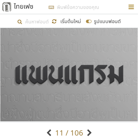
การในรูปแบบใหม่เพื่อใช้เป็นแนวทางในการศึกษารูป
ร่างหน้าตาของฟอนต์ไทยสำหรับการเรียนรู้เพื่อเริ่ม
เริ่มต้นใหม่
รูปแบบฟอนต์
สร้างฟอนต์ของตัวเอง ในเดือนมีนาคม พ.ศ. ๒๕๖๒ จึง
ได้เริ่ม ไทยเฟซ นี้ขึ้นมา
แสดงฟอนต์ทั้งหมด
เป้าหมายที่ยังคงดำเนินไปอยู่ คือการเพิ่มฟอนต์ไทย
เข้าไปให้ได้อย่างน้อยเดือนละ ๓๐ ฟอนต์ นั่นหมายถึง
ปลายปี พ.ศ. ๒๕๖๒ จะมีฟอนต์ไม่ต่ำกว่า ๔๐๐ ฟอนต์ใน
ระบบ หวังว่า นอกจากจะเป็นประโยชน์ต่อตนเองแล้ว
จะมีประโยชน์กับผู้อื่นได้บ้าง ไม่มากก็น้อย
ขอขอบคุณ
11 / 106
ตัวอักษรมีหัวขมวด
แบบตัวอักษรหัวบัว