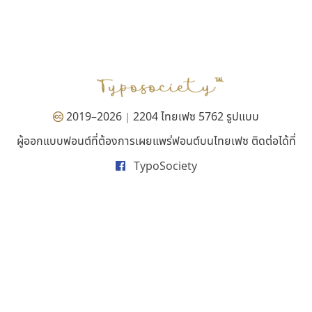
ทอศิลป์
นังรอง
Torsilp
uvSOV
ภาณุพันธุ์ ตะลันกูล
วรวุฒิ ธนวัฒนาวนิช
2019–2026
2204 ไทยเฟซ 5762 รูปแบบ
|
ผู้ออกแบบฟอนต์ที่ต้องการเผยแพร่ฟอนต์บนไทยเฟซ ติดต่อได้ที่
TypoSociety
ดีอาร์ ดีไซน์
ไอ้แอน
DR Design
Iannnnn
ดำรง เติมทอง
ปรัชญา สิงห์โต