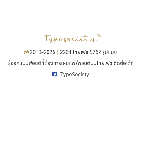
ทีเอส ฟอนต์
ปาณิสรา แอน
TS Font
PanisaraAnn Font
ธงชัย ศรีเมือง
ปาณิสรา ฉัตรเดชาชัย
2019–2026
2204 ไทยเฟซ 5762 รูปแบบ
|
ผู้ออกแบบฟอนต์ที่ต้องการเผยแพร่ฟอนต์บนไทยเฟซ ติดต่อได้ที่
TypoSociety
ฟอนต์คราฟ
เคอาร์ต ฟอนต์
Fontcraft
Kart Font
จุติพงศ์ ภูสุมาศ • สุวิสา ภูสุมาศ
นิกร ศิริสวัสดิ์