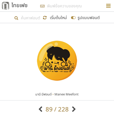
การในรูปแบบใหม่เพื่อใช้เป็นแนวทางในการศึกษารูป
ร่างหน้าตาของฟอนต์ไทยสำหรับการเรียนรู้เพื่อเริ่ม
เริ่มต้นใหม่
รูปแบบฟอนต์
สร้างฟอนต์ของตัวเอง ในเดือนมีนาคม พ.ศ. ๒๕๖๒ จึง
ได้เริ่ม ไทยเฟซ นี้ขึ้นมา
แสดงฟอนต์ทั้งหมด
เป้าหมายที่ยังคงดำเนินไปอยู่ คือการเพิ่มฟอนต์ไทย
เข้าไปให้ได้อย่างน้อยเดือนละ ๓๐ ฟอนต์ นั่นหมายถึง
ปลายปี พ.ศ. ๒๕๖๒ จะมีฟอนต์ไม่ต่ำกว่า ๔๐๐ ฟอนต์ใน
ระบบ หวังว่า นอกจากจะเป็นประโยชน์ต่อตนเองแล้ว
จะมีประโยชน์กับผู้อื่นได้บ้าง ไม่มากก็น้อย
มานี มีฟอนต์
•
Manee Meefont
ขอขอบคุณ
89 / 228
ตัวอักษรมีหัวขมวด
แบบตัวอักษรหัวบัว