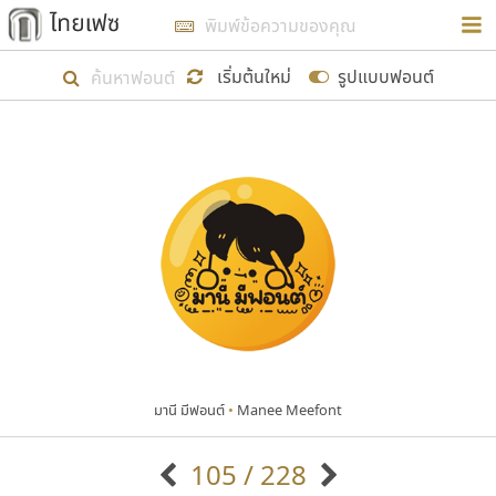
การในรูปแบบใหม่เพื่อใช้เป็นแนวทางในการศึกษารูป
ร่างหน้าตาของฟอนต์ไทยสำหรับการเรียนรู้เพื่อเริ่ม
เริ่มต้นใหม่
รูปแบบฟอนต์
สร้างฟอนต์ของตัวเอง ในเดือนมีนาคม พ.ศ. ๒๕๖๒ จึง
ได้เริ่ม ไทยเฟซ นี้ขึ้นมา
แสดงฟอนต์ทั้งหมด
เป้าหมายที่ยังคงดำเนินไปอยู่ คือการเพิ่มฟอนต์ไทย
เข้าไปให้ได้อย่างน้อยเดือนละ ๓๐ ฟอนต์ นั่นหมายถึง
ปลายปี พ.ศ. ๒๕๖๒ จะมีฟอนต์ไม่ต่ำกว่า ๔๐๐ ฟอนต์ใน
ระบบ หวังว่า นอกจากจะเป็นประโยชน์ต่อตนเองแล้ว
จะมีประโยชน์กับผู้อื่นได้บ้าง ไม่มากก็น้อย
มานี มีฟอนต์
•
Manee Meefont
ขอขอบคุณ
105 / 228
ตัวอักษรมีหัวขมวด
แบบตัวอักษรหัวบัว