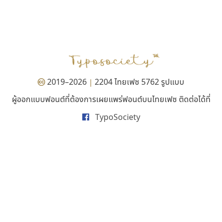
คัดสรร ดีมาก
บีทูไซน์
Cadson Demak
B2 SIGN
กิตติศักดิ์ ศิริกมลเสถียร
2019–2026
2204 ไทยเฟซ 5762 รูปแบบ
|
ผู้ออกแบบฟอนต์ที่ต้องการเผยแพร่ฟอนต์บนไทยเฟซ ติดต่อได้ที่
TypoSociety
สุราฟอนต์
ธีชา สตูดิโอ 23
Surafont
Tcha Studio 23
ณัฐพล วัดอ่อน
ธีร์ชญาน์ นามขาน