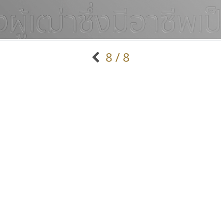
8 / 8
แบบตัวอักษรจีน
แบบตัวอักษรหัวบัว
แบบตัวอักษรซ้อนเงา
แบบตัวอักษรหัวบอด
G
H
I
J
K
L
M
N
O
P
Q
R
แบบตัวอักษรย้อนยุค
แบบตัวอักษรเกาหลี
ถ
แบบตัวอักษรล้านนา
ท
ธ
น
บ
ป
แบบตัวอักษรเส้นขอบ
ผ
พ
ฟ
ภ
ม
แบบตัวอักษรลาว
แบบตัวอักษรแฟนซี
แบบตัวอักษรสคริปท์
แบบตัวอักษรโบราณ
ยูไอดี ฟอนต์
กูเกิล