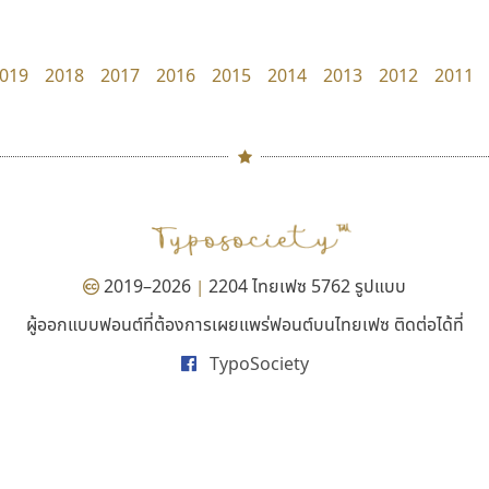
UID Font
Google
สร้างสรรค์ สมกุศล
019
2018
2017
2016
2015
2014
2013
2012
2011
#
TH
ฉ
Naipol
TLWG
ช
O
Torsilp
ซ
2019–2026
2204 ไทยเฟซ 5762 รูปแบบ
|
P
TS
PANI
Type Buthon
ฐ
ผู้ออกแบบฟอนต์ที่ต้องการเผยแพร่ฟอนต์บนไทยเฟซ ติดต่อได้ที่
ไทโปแมนเซอร์
ดีอาร์ ดีไซน์
PK
Typomancer
ฑ
TypoSociety
Typomancer
DR Design
PS
U
วริทธิ์ ไชยกูล
ดำรง เติมทอง
Q
UID
ด
R
UNK
ต
S
UPC
ถ
Sarun’s
V
ท