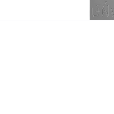
ตัวอักษรมีหัวขมวด
แบบตัวการ์ตูน
ตัวอักษรไม่มีหัวขมวด
แบบตัวดิสเพลย์
9
A
B
C
D
E
F
ฟอนต์ยอดนิยม
แบบตัวประดิษฐ์
ฟอนต์ล้านดาวน์โหลด
ก
ข
ค
จ
ฉ
ช
แบบตัวพิกเซล
ซ
ฌ
ด
ต
ระบบปฏิบัติการ
แบบตัวพิมพ์ดีด
อัตลักษณ์องค์กร
แบบตัวมีเชิงฐาน
พ็อกเก็ตฟอนต์
ธรรมดาสตูดิโอ