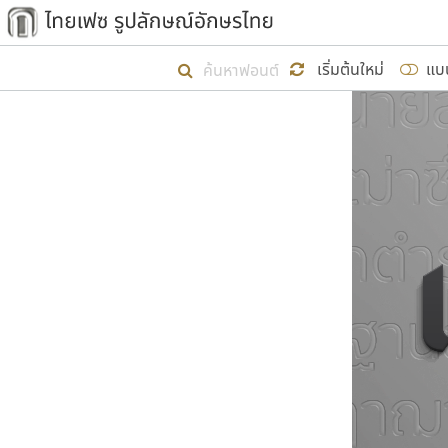
เริ่ม ไทยเฟซ นี้ขึ้นมา
เริ่มต้นใหม่
แบ
เป้าหมายที่ยังคงดำเนินไปอยู่ คือกา
ไม่ต่ำกว่า ๔๐๐ ฟอนต์ในระบบ หวังว่า 
ผู้อ
คุณแ