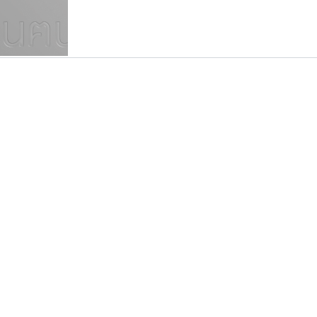
แบบตัวเขียนพู่กัน
แบบฟอนต์ซิ่ง
แบบตัวเนื้อความ
แบบลายมือผู้ใหญ่
S
T
U
V
W
Y
Z
แบบตัวเหลี่ยม
แบบลายมือวัยรุ่น
ย
แบบปลายมน
ร
ฤ
ล
ว
ศ
แบบลายมือเด็ก
ส
ห
อ
ฮ
แบบปลายแหลม
แบบอาลักษณ์
แบบปากกาหัวตัด
ฟอนต์อยู่นี่
ซูเปอร์สโตร์