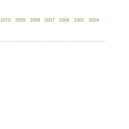
FontUni
Superstore Font
สังศิต ไสววรรณ
ฉัตรณรงค์ จริงศุภธาดา
2010
2009
2008
2007
2006
2005
2004
ย
ร
ฤ
ฌ
ล
ว
ธีชา สตูดิโอ 23
คราฟตี้ฟอนต์
ศ
Tcha Studio 23
Crafty Font
ณ
ส
ธีร์ชญาน์ นามขาน
จิลดา ฤทธิ์คำรพ
ห
อ
ฮ
๒