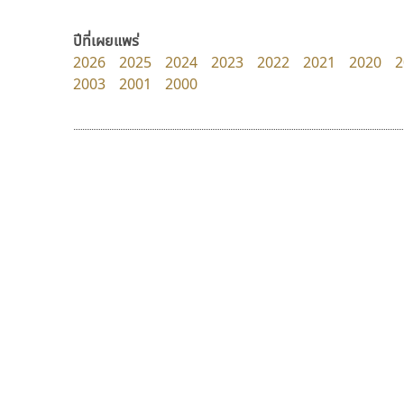
Pocket Fonts
dhammadha studio
มณฑล ธนาโรจน์
ปีที่เผยแพร่
2026
2025
2024
2023
2022
2021
2020
2
2003
2001
2000
9 Fonts
F
A
Fontcraft
Apple
FontUni
ATK
G
AtNoon
Google Fonts
จิปาไทป์
ปาณิสรา แอน
B
H
Jipatype
PanisaraAnn Font
B2 SIGN
I
อานุภาพ ใจชำนาญ
ปาณิสรา ฉัตรเดชาชัย
BLK
Iannnnn
Book
J
BTN
Jipatype
C
JS