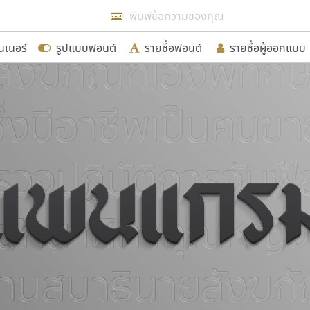
แสดงฟอนต์ทั้งหมด
นเนอร์
รูปแบบฟอนต์
รายชื่อฟอนต์
รายชื่อผู้ออกแบบ
รเพิ่มฟอนต์ไทยเข้าไปให้ได้อย่างน้อยเดือนละ ๓๐ ฟอนต์ นั่
นอกจากจะเป็นประโยชน์ต่อตนเองแล้ว จะมีประโยชน์กับผู้อื่นไ
ขอขอบคุณ
อกแบบฟอนต์ไทยทุกท่านที่สร้างสรรค์ผลงานเพื่อสืบสานอัก
อน ปรัชญา สิงห์โต ที่อนุญาตให้เผยแพร่ข้อมูลจาก ฟอนต