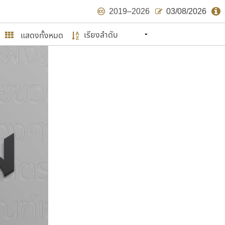
2019–2026
03/08/2026
แสดงทั้งหมด
นหมายถึง ปลายปี พ.ศ. ๒๕๖๒ จะมีฟอนต์
ด้บ้าง ไม่มากก็น้อย
ษรไทย
์.คอม