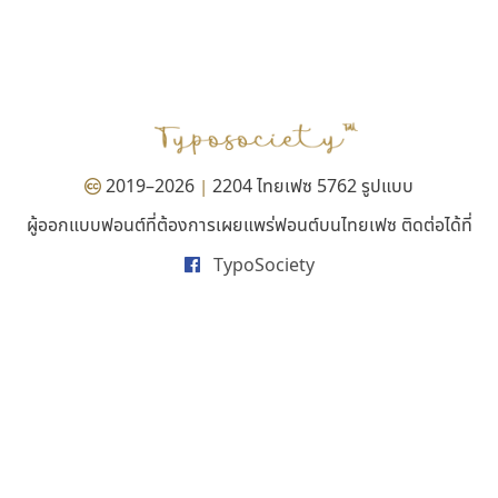
คัดสรร ดีมาก
ทอศิลป์
Cadson Demak
Torsilp
ภาณุพันธุ์ ตะลันกูล
2019–2026
2204 ไทยเฟซ 5762 รูปแบบ
|
ผู้ออกแบบฟอนต์ที่ต้องการเผยแพร่ฟอนต์บนไทยเฟซ ติดต่อได้ที่
TypoSociety
สุราฟอนต์
ธรรมดาสตูดิโอ
Surafont
dhammadha studio
ณัฐพล วัดอ่อน
มณฑล ธนาโรจน์