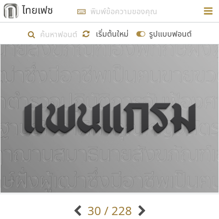
การในรูปแบบใหม่เพื่อใช้เป็นแนวทางในการศึกษารูป
ร่างหน้าตาของฟอนต์ไทยสำหรับการเรียนรู้เพื่อเริ่ม
เริ่มต้นใหม่
รูปแบบฟอนต์
สร้างฟอนต์ของตัวเอง ในเดือนมีนาคม พ.ศ. ๒๕๖๒ จึง
ได้เริ่ม ไทยเฟซ นี้ขึ้นมา
แสดงฟอนต์ทั้งหมด
เป้าหมายที่ยังคงดำเนินไปอยู่ คือการเพิ่มฟอนต์ไทย
เข้าไปให้ได้อย่างน้อยเดือนละ ๓๐ ฟอนต์ นั่นหมายถึง
ปลายปี พ.ศ. ๒๕๖๒ จะมีฟอนต์ไม่ต่ำกว่า ๔๐๐ ฟอนต์ใน
ระบบ หวังว่า นอกจากจะเป็นประโยชน์ต่อตนเองแล้ว
จะมีประโยชน์กับผู้อื่นได้บ้าง ไม่มากก็น้อย
ขอขอบคุณ
30 / 228
ตัวอักษรมีหัวขมวด
แบบตัวอักษรหัวบัว