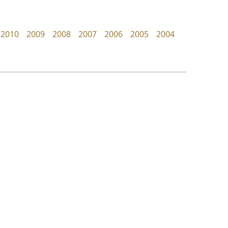
Crafty Font
Superstore Font
จิลดา ฤทธิ์คำรพ
ฉัตรณรงค์ จริงศุภธาดา
2010
2009
2008
2007
2006
2005
2004
ย
ร
ฤ
ฌ
ล
ว
ยูไอดี ฟอนต์
บีทูไซน์
ศ
UID Font
B2 SIGN
ณ
ส
สร้างสรรค์ สมกุศล
กิตติศักดิ์ ศิริกมลเสถียร
ห
อ
ฮ
๒