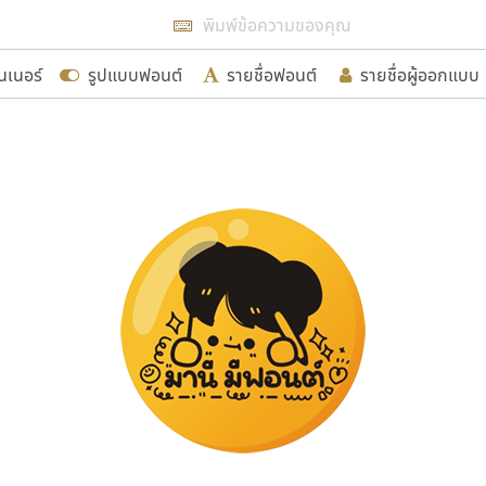
แสดงฟอนต์ทั้งหมด
นเนอร์
รูปแบบฟอนต์
รายชื่อฟอนต์
รายชื่อผู้ออกแบบ
รเพิ่มฟอนต์ไทยเข้าไปให้ได้อย่างน้อยเดือนละ ๓๐ ฟอนต์ นั่
นอกจากจะเป็นประโยชน์ต่อตนเองแล้ว จะมีประโยชน์กับผู้อื่นไ
ขอขอบคุณ
อกแบบฟอนต์ไทยทุกท่านที่สร้างสรรค์ผลงานเพื่อสืบสานอัก
อน ปรัชญา สิงห์โต ที่อนุญาตให้เผยแพร่ข้อมูลจาก ฟอนต