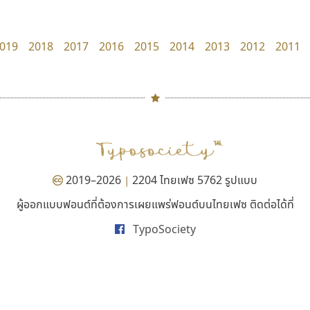
Kart Font
dhammadha studio
นิกร ศิริสวัสดิ์
มณฑล ธนาโรจน์
019
2018
2017
2016
2015
2014
2013
2012
2011
#
TH
ฉ
Naipol
TLWG
ช
O
Torsilp
ซ
2019–2026
2204 ไทยเฟซ 5762 รูปแบบ
|
P
TS
PANI
Type Buthon
ฐ
ผู้ออกแบบฟอนต์ที่ต้องการเผยแพร่ฟอนต์บนไทยเฟซ ติดต่อได้ที่
ไอ้แอน
คัดสรร ดีมาก
PK
Typomancer
ฑ
TypoSociety
Iannnnn
Cadson Demak
PS
U
ปรัชญา สิงห์โต
Q
UID
ด
R
UNK
ต
S
UPC
ถ
Sarun’s
V
ท