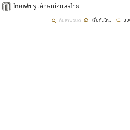
เริ่ม ไทยเฟซ นี้ขึ้นมา
เริ่มต้นใหม่
แบ
เป้าหมายที่ยังคงดำเนินไปอยู่ คือกา
ไม่ต่ำกว่า ๔๐๐ ฟอนต์ในระบบ หวังว่า 
ผู้อ
คุณแ