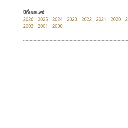
Fontcraft
Pocket Fonts
จุติพงศ์ ภูสุมาศ • สุวิสา ภูสุมาศ
ปีที่เผยแพร่
2026
2025
2024
2023
2022
2021
2020
2
2003
2001
2000
9 Fonts
F
A
Fontcraft
Apple
FontUni
ATK
G
AtNoon
Google Fonts
กูเกิล
ไทโปแมนเซอร์
B
H
Google
Typomancer
B2 SIGN
I
วริทธิ์ ไชยกูล
BLK
Iannnnn
Book
J
BTN
Jipatype
C
JS