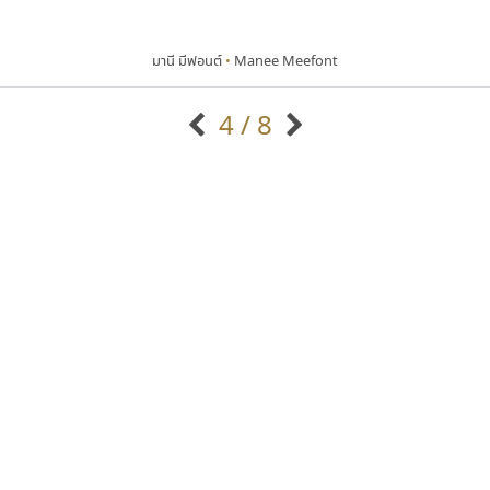
มานี มีฟอนต์
•
Manee Meefont
4 / 8
แบบตัวอักษรจีน
แบบตัวอักษรหัวบัว
แบบตัวอักษรซ้อนเงา
แบบตัวอักษรหัวบอด
G
H
I
J
K
L
M
N
O
P
Q
R
แบบตัวอักษรย้อนยุค
แบบตัวอักษรเกาหลี
ถ
แบบตัวอักษรล้านนา
ท
ธ
น
บ
ป
แบบตัวอักษรเส้นขอบ
ผ
พ
ฟ
ภ
ม
แบบตัวอักษรลาว
แบบตัวอักษรแฟนซี
แบบตัวอักษรสคริปท์
แบบตัวอักษรโบราณ
เคอาร์ต ฟอนต์
ธรรมดาสตูดิโอ