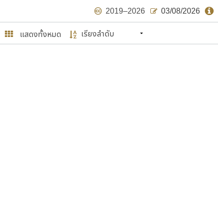
2019–2026
03/08/2026
แสดงทั้งหมด
นหมายถึง ปลายปี พ.ศ. ๒๕๖๒ จะมีฟอนต์
ด้บ้าง ไม่มากก็น้อย
ษรไทย
์.คอม