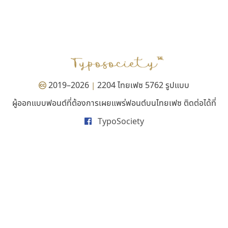
ซู๊ดดู๊ซ
ดีอาร์ ดีไซน์
zooddooz
DR Design
สรรเสริญ เหรียญทอง
ดำรง เติมทอง
2019–2026
2204 ไทยเฟซ 5762 รูปแบบ
|
ผู้ออกแบบฟอนต์ที่ต้องการเผยแพร่ฟอนต์บนไทยเฟซ ติดต่อได้ที่
TypoSociety
คราฟตี้ฟอนต์
ซูเปอร์สโตร์
Crafty Font
Superstore Font
จิลดา ฤทธิ์คำรพ
ฉัตรณรงค์ จริงศุภธาดา