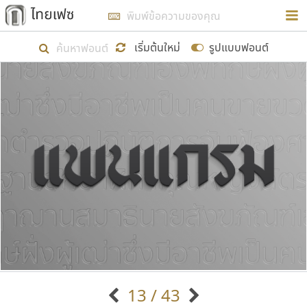
การในรูปแบบใหม่เพื่อใช้เป็นแนวทางในการศึกษารูป
ร่างหน้าตาของฟอนต์ไทยสำหรับการเรียนรู้เพื่อเริ่ม
เริ่มต้นใหม่
รูปแบบฟอนต์
สร้างฟอนต์ของตัวเอง ในเดือนมีนาคม พ.ศ. ๒๕๖๒ จึง
ได้เริ่ม ไทยเฟซ นี้ขึ้นมา
แสดงฟอนต์ทั้งหมด
เป้าหมายที่ยังคงดำเนินไปอยู่ คือการเพิ่มฟอนต์ไทย
เข้าไปให้ได้อย่างน้อยเดือนละ ๓๐ ฟอนต์ นั่นหมายถึง
ปลายปี พ.ศ. ๒๕๖๒ จะมีฟอนต์ไม่ต่ำกว่า ๔๐๐ ฟอนต์ใน
ระบบ หวังว่า นอกจากจะเป็นประโยชน์ต่อตนเองแล้ว
จะมีประโยชน์กับผู้อื่นได้บ้าง ไม่มากก็น้อย
ขอขอบคุณ
13 / 43
ตัวอักษรมีหัวขมวด
แบบตัวอักษรหัวบัว