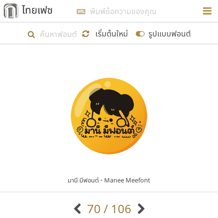
การในรูปแบบใหม่เพื่อใช้เป็นแนวทางในการศึกษารูป
ร่างหน้าตาของฟอนต์ไทยสำหรับการเรียนรู้เพื่อเริ่ม
เริ่มต้นใหม่
รูปแบบฟอนต์
สร้างฟอนต์ของตัวเอง ในเดือนมีนาคม พ.ศ. ๒๕๖๒ จึง
ได้เริ่ม ไทยเฟซ นี้ขึ้นมา
แสดงฟอนต์ทั้งหมด
เป้าหมายที่ยังคงดำเนินไปอยู่ คือการเพิ่มฟอนต์ไทย
เข้าไปให้ได้อย่างน้อยเดือนละ ๓๐ ฟอนต์ นั่นหมายถึง
ปลายปี พ.ศ. ๒๕๖๒ จะมีฟอนต์ไม่ต่ำกว่า ๔๐๐ ฟอนต์ใน
ระบบ หวังว่า นอกจากจะเป็นประโยชน์ต่อตนเองแล้ว
จะมีประโยชน์กับผู้อื่นได้บ้าง ไม่มากก็น้อย
มานี มีฟอนต์
•
Manee Meefont
ขอขอบคุณ
70 / 106
ตัวอักษรมีหัวขมวด
แบบตัวอักษรหัวบัว