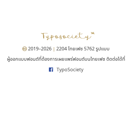
สุราฟอนต์
ธีชา สตูดิโอ 23
Surafont
Tcha Studio 23
ณัฐพล วัดอ่อน
ธีร์ชญาน์ นามขาน
2019–2026
2204 ไทยเฟซ 5762 รูปแบบ
|
ผู้ออกแบบฟอนต์ที่ต้องการเผยแพร่ฟอนต์บนไทยเฟซ ติดต่อได้ที่
TypoSociety
ไอ้แอน
ฟอนต์อยู่นี่
Iannnnn
FontUni
ปรัชญา สิงห์โต
สังศิต ไสววรรณ