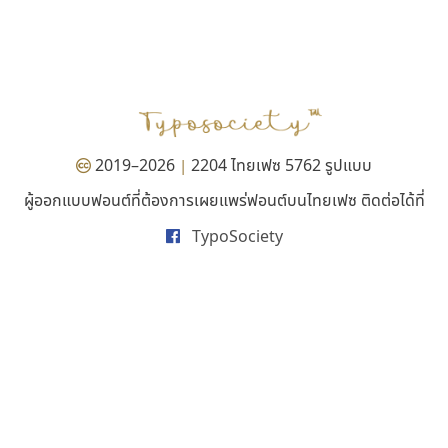
ซู๊ดดู๊ซ
จิปาไทป์
zooddooz
Jipatype
สรรเสริญ เหรียญทอง
อานุภาพ ใจชำนาญ
2019–2026
2204 ไทยเฟซ 5762 รูปแบบ
|
ผู้ออกแบบฟอนต์ที่ต้องการเผยแพร่ฟอนต์บนไทยเฟซ ติดต่อได้ที่
TypoSociety
นังรอง
สุราฟอนต์
uvSOV
Surafont
วรวุฒิ ธนวัฒนาวนิช
ณัฐพล วัดอ่อน