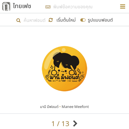
การในรูปแบบใหม่เพื่อใช้เป็นแนวทางในการศึกษารูป
ร่างหน้าตาของฟอนต์ไทยสำหรับการเรียนรู้เพื่อเริ่ม
เริ่มต้นใหม่
รูปแบบฟอนต์
สร้างฟอนต์ของตัวเอง ในเดือนมีนาคม พ.ศ. ๒๕๖๒ จึง
ได้เริ่ม ไทยเฟซ นี้ขึ้นมา
แสดงฟอนต์ทั้งหมด
เป้าหมายที่ยังคงดำเนินไปอยู่ คือการเพิ่มฟอนต์ไทย
เข้าไปให้ได้อย่างน้อยเดือนละ ๓๐ ฟอนต์ นั่นหมายถึง
ปลายปี พ.ศ. ๒๕๖๒ จะมีฟอนต์ไม่ต่ำกว่า ๔๐๐ ฟอนต์ใน
ระบบ หวังว่า นอกจากจะเป็นประโยชน์ต่อตนเองแล้ว
จะมีประโยชน์กับผู้อื่นได้บ้าง ไม่มากก็น้อย
มานี มีฟอนต์
•
Manee Meefont
ขอขอบคุณ
1 / 13
ตัวอักษรมีหัวขมวด
แบบตัวอักษรหัวบัว