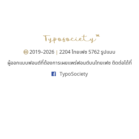
เลย์อิจิ
ซู๊ดดู๊ซ
Layiji
zooddooz
นำโชค สินมงคลรักษา
สรรเสริญ เหรียญทอง
2019–2026
2204 ไทยเฟซ 5762 รูปแบบ
|
ผู้ออกแบบฟอนต์ที่ต้องการเผยแพร่ฟอนต์บนไทยเฟซ ติดต่อได้ที่
TypoSociety
ทอศิลป์
มานี มีฟอนต์
Torsilp
Manee Meefont
ภาณุพันธุ์ ตะลันกูล
ศรัณยพัชร์ ธารีสิทธิ์