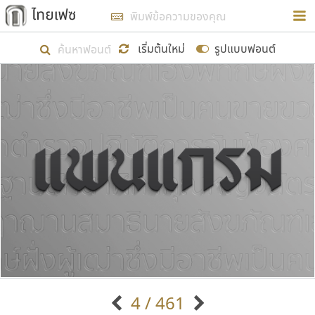
การในรูปแบบใหม่เพื่อใช้เป็นแนวทางในการศึกษารูป
ร่างหน้าตาของฟอนต์ไทยสำหรับการเรียนรู้เพื่อเริ่ม
เริ่มต้นใหม่
รูปแบบฟอนต์
สร้างฟอนต์ของตัวเอง ในเดือนมีนาคม พ.ศ. ๒๕๖๒ จึง
ได้เริ่ม ไทยเฟซ นี้ขึ้นมา
แสดงฟอนต์ทั้งหมด
เป้าหมายที่ยังคงดำเนินไปอยู่ คือการเพิ่มฟอนต์ไทย
เข้าไปให้ได้อย่างน้อยเดือนละ ๓๐ ฟอนต์ นั่นหมายถึง
ปลายปี พ.ศ. ๒๕๖๒ จะมีฟอนต์ไม่ต่ำกว่า ๔๐๐ ฟอนต์ใน
ระบบ หวังว่า นอกจากจะเป็นประโยชน์ต่อตนเองแล้ว
จะมีประโยชน์กับผู้อื่นได้บ้าง ไม่มากก็น้อย
ขอขอบคุณ
4 / 461
ตัวอักษรมีหัวขมวด
แบบตัวอักษรหัวบัว