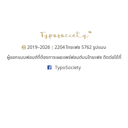
เลย์อิจิ
ซู๊ดดู๊ซ
Layiji
zooddooz
นำโชค สินมงคลรักษา
สรรเสริญ เหรียญทอง
2019–2026
2204 ไทยเฟซ 5762 รูปแบบ
|
ผู้ออกแบบฟอนต์ที่ต้องการเผยแพร่ฟอนต์บนไทยเฟซ ติดต่อได้ที่
TypoSociety
ไอ้แอน
ปาณิสรา แอน
Iannnnn
PanisaraAnn Font
ปรัชญา สิงห์โต
ปาณิสรา ฉัตรเดชาชัย