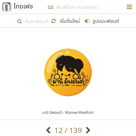
การในรูปแบบใหม่เพื่อใช้เป็นแนวทางในการศึกษารูป
ร่างหน้าตาของฟอนต์ไทยสำหรับการเรียนรู้เพื่อเริ่ม
เริ่มต้นใหม่
รูปแบบฟอนต์
สร้างฟอนต์ของตัวเอง ในเดือนมีนาคม พ.ศ. ๒๕๖๒ จึง
ได้เริ่ม ไทยเฟซ นี้ขึ้นมา
แสดงฟอนต์ทั้งหมด
เป้าหมายที่ยังคงดำเนินไปอยู่ คือการเพิ่มฟอนต์ไทย
เข้าไปให้ได้อย่างน้อยเดือนละ ๓๐ ฟอนต์ นั่นหมายถึง
ปลายปี พ.ศ. ๒๕๖๒ จะมีฟอนต์ไม่ต่ำกว่า ๔๐๐ ฟอนต์ใน
ระบบ หวังว่า นอกจากจะเป็นประโยชน์ต่อตนเองแล้ว
จะมีประโยชน์กับผู้อื่นได้บ้าง ไม่มากก็น้อย
มานี มีฟอนต์
•
Manee Meefont
ขอขอบคุณ
12 / 139
ตัวอักษรมีหัวขมวด
แบบตัวอักษรหัวบัว