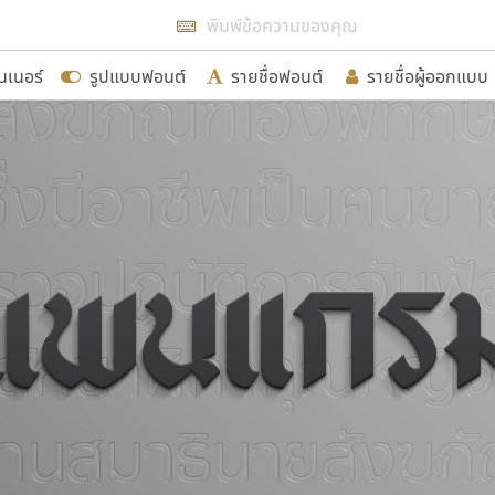
แสดงฟอนต์ทั้งหมด
นเนอร์
รูปแบบฟอนต์
รายชื่อฟอนต์
รายชื่อผู้ออกแบบ
รเพิ่มฟอนต์ไทยเข้าไปให้ได้อย่างน้อยเดือนละ ๓๐ ฟอนต์ นั่
นอกจากจะเป็นประโยชน์ต่อตนเองแล้ว จะมีประโยชน์กับผู้อื่นไ
ขอขอบคุณ
อกแบบฟอนต์ไทยทุกท่านที่สร้างสรรค์ผลงานเพื่อสืบสานอัก
อน ปรัชญา สิงห์โต ที่อนุญาตให้เผยแพร่ข้อมูลจาก ฟอนต