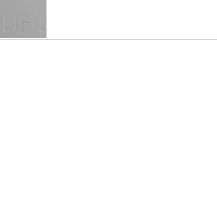
แบบตัวเขียนพู่กัน
แบบฟอนต์ซิ่ง
แบบตัวเนื้อความ
แบบลายมือผู้ใหญ่
S
T
U
V
W
Y
Z
แบบตัวเหลี่ยม
แบบลายมือวัยรุ่น
ย
แบบปลายมน
ร
ฤ
ล
ว
ศ
แบบลายมือเด็ก
ส
ห
อ
ฮ
แบบปลายแหลม
แบบอาลักษณ์
แบบปากกาหัวตัด
เลย์อิจิ
ปาณิสรา แอน