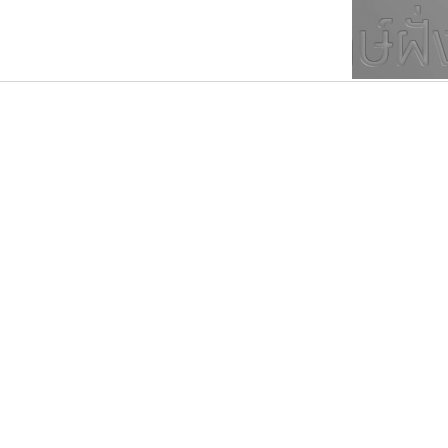
ตัวอักษรมีหัวขมวด
แบบตัวการ์ตูน
ตัวอักษรไม่มีหัวขมวด
แบบตัวดิสเพลย์
9
A
B
C
D
E
F
ฟอนต์ยอดนิยม
แบบตัวประดิษฐ์
ฟอนต์ล้านดาวน์โหลด
ก
ข
ค
จ
ฉ
ช
แบบตัวพิกเซล
ซ
ฌ
ด
ต
ระบบปฏิบัติการ
แบบตัวพิมพ์ดีด
อัตลักษณ์องค์กร
แบบตัวมีเชิงฐาน
ซูเปอร์สโตร์
กูเกิล