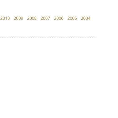
Layiji
PanisaraAnn Font
นำโชค สินมงคลรักษา
ปาณิสรา ฉัตรเดชาชัย
2010
2009
2008
2007
2006
2005
2004
ย
ร
ฤ
ฌ
ล
ว
คัดสรร ดีมาก
ธรรมดาสตูดิโอ
ศ
Cadson Demak
dhammadha studio
ณ
ส
มณฑล ธนาโรจน์
ห
อ
ฮ
๒