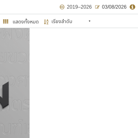
2019–2026
03/08/2026
แสดงทั้งหมด
นหมายถึง ปลายปี พ.ศ. ๒๕๖๒ จะมีฟอนต์
ด้บ้าง ไม่มากก็น้อย
ษรไทย
์.คอม