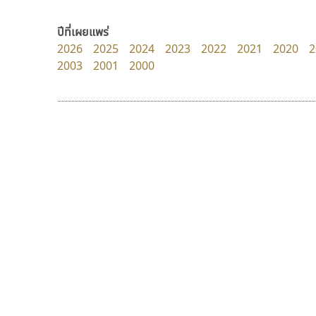
Superstore Font
Google
ฉัตรณรงค์ จริงศุภธาดา
ปีที่เผยแพร่
2026
2025
2024
2023
2022
2021
2020
2
2003
2001
2000
9 Fonts
F
A
Fontcraft
Apple
FontUni
ATK
G
AtNoon
Google Fonts
พ็อกเก็ตฟอนต์
บีทูไซน์
B
H
Pocket Fonts
B2 SIGN
B2 SIGN
I
กิตติศักดิ์ ศิริกมลเสถียร
BLK
Iannnnn
Book
J
BTN
Jipatype
C
JS