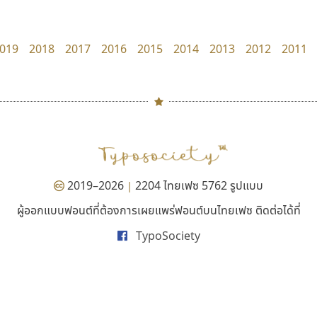
Torsilp
Typomancer
ภาณุพันธุ์ ตะลันกูล
วริทธิ์ ไชยกูล
019
2018
2017
2016
2015
2014
2013
2012
2011
#
TH
ฉ
Naipol
TLWG
ช
O
Torsilp
ซ
2019–2026
2204 ไทยเฟซ 5762 รูปแบบ
|
P
TS
PANI
Type Buthon
ฐ
ผู้ออกแบบฟอนต์ที่ต้องการเผยแพร่ฟอนต์บนไทยเฟซ ติดต่อได้ที่
นังรอง
เคอาร์ต ฟอนต์
PK
Typomancer
ฑ
TypoSociety
uvSOV
Kart Font
PS
U
วรวุฒิ ธนวัฒนาวนิช
นิกร ศิริสวัสดิ์
Q
UID
ด
R
UNK
ต
S
UPC
ถ
Sarun’s
V
ท