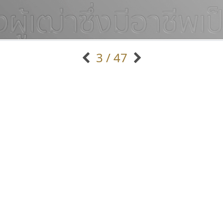
3 / 47
แบบตัวอักษรจีน
แบบตัวอักษรหัวบัว
แบบตัวอักษรซ้อนเงา
แบบตัวอักษรหัวบอด
G
H
I
J
K
L
M
N
O
P
Q
R
แบบตัวอักษรย้อนยุค
แบบตัวอักษรเกาหลี
ถ
แบบตัวอักษรล้านนา
ท
ธ
น
บ
ป
แบบตัวอักษรเส้นขอบ
ผ
พ
ฟ
ภ
ม
แบบตัวอักษรลาว
แบบตัวอักษรแฟนซี
แบบตัวอักษรสคริปท์
แบบตัวอักษรโบราณ
ทอศิลป์
ไทโปแมนเซอร์