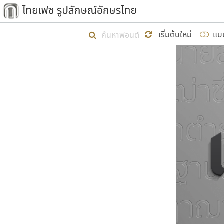
เริ่ม ไทยเฟซ นี้ขึ้นมา
เริ่มต้นใหม่
แบ
เป้าหมายที่ยังคงดำเนินไปอยู่ คือกา
ไม่ต่ำกว่า ๔๐๐ ฟอนต์ในระบบ หวังว่า 
ผู้อ
คุณแ