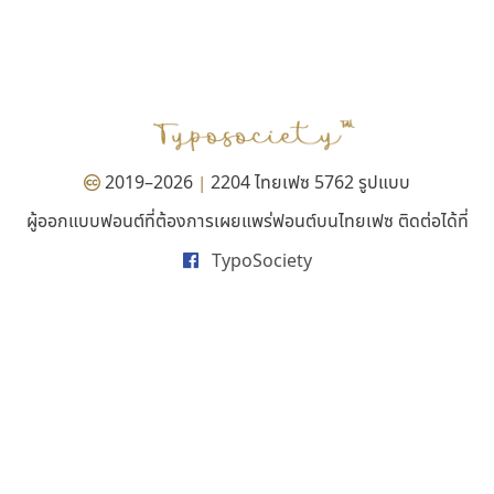
ไอ้แอน
มานี มีฟอนต์
Iannnnn
Manee Meefont
ปรัชญา สิงห์โต
ศรัณยพัชร์ ธารีสิทธิ์
2019–2026
2204 ไทยเฟซ 5762 รูปแบบ
|
ผู้ออกแบบฟอนต์ที่ต้องการเผยแพร่ฟอนต์บนไทยเฟซ ติดต่อได้ที่
TypoSociety
พ็อกเก็ตฟอนต์
ธรรมดาสตูดิโอ
Pocket Fonts
dhammadha studio
มณฑล ธนาโรจน์