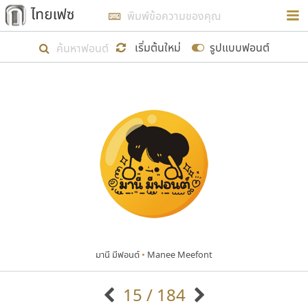
การในรูปแบบใหม่เพื่อใช้เป็นแนวทางในการศึกษารูป
ร่างหน้าตาของฟอนต์ไทยสำหรับการเรียนรู้เพื่อเริ่ม
เริ่มต้นใหม่
รูปแบบฟอนต์
สร้างฟอนต์ของตัวเอง ในเดือนมีนาคม พ.ศ. ๒๕๖๒ จึง
ได้เริ่ม ไทยเฟซ นี้ขึ้นมา
แสดงฟอนต์ทั้งหมด
เป้าหมายที่ยังคงดำเนินไปอยู่ คือการเพิ่มฟอนต์ไทย
เข้าไปให้ได้อย่างน้อยเดือนละ ๓๐ ฟอนต์ นั่นหมายถึง
ปลายปี พ.ศ. ๒๕๖๒ จะมีฟอนต์ไม่ต่ำกว่า ๔๐๐ ฟอนต์ใน
ระบบ หวังว่า นอกจากจะเป็นประโยชน์ต่อตนเองแล้ว
จะมีประโยชน์กับผู้อื่นได้บ้าง ไม่มากก็น้อย
มานี มีฟอนต์
•
Manee Meefont
ขอขอบคุณ
15 / 184
ตัวอักษรมีหัวขมวด
แบบตัวอักษรหัวบัว