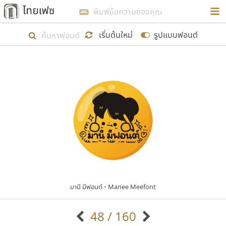
การในรูปแบบใหม่เพื่อใช้เป็นแนวทางในการศึกษารูป
ร่างหน้าตาของฟอนต์ไทยสำหรับการเรียนรู้เพื่อเริ่ม
เริ่มต้นใหม่
รูปแบบฟอนต์
สร้างฟอนต์ของตัวเอง ในเดือนมีนาคม พ.ศ. ๒๕๖๒ จึง
ได้เริ่ม ไทยเฟซ นี้ขึ้นมา
แสดงฟอนต์ทั้งหมด
เป้าหมายที่ยังคงดำเนินไปอยู่ คือการเพิ่มฟอนต์ไทย
เข้าไปให้ได้อย่างน้อยเดือนละ ๓๐ ฟอนต์ นั่นหมายถึง
ปลายปี พ.ศ. ๒๕๖๒ จะมีฟอนต์ไม่ต่ำกว่า ๔๐๐ ฟอนต์ใน
ระบบ หวังว่า นอกจากจะเป็นประโยชน์ต่อตนเองแล้ว
จะมีประโยชน์กับผู้อื่นได้บ้าง ไม่มากก็น้อย
มานี มีฟอนต์
•
Manee Meefont
ขอขอบคุณ
48 / 160
ตัวอักษรมีหัวขมวด
แบบตัวอักษรหัวบัว