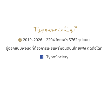
เลย์อิจิ
ทีเอส ฟอนต์
Layiji
TS Font
นำโชค สินมงคลรักษา
ธงชัย ศรีเมือง
2019–2026
2204 ไทยเฟซ 5762 รูปแบบ
|
ผู้ออกแบบฟอนต์ที่ต้องการเผยแพร่ฟอนต์บนไทยเฟซ ติดต่อได้ที่
TypoSociety
มานี มีฟอนต์
กูเกิล
Manee Meefont
Google
ศรัณยพัชร์ ธารีสิทธิ์