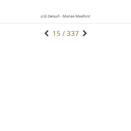
มานี มีฟอนต์
•
Manee Meefont
15 / 337
แบบตัวอักษรจีน
แบบตัวอักษรหัวบัว
แบบตัวอักษรซ้อนเงา
แบบตัวอักษรหัวบอด
G
H
I
J
K
L
M
N
O
P
Q
R
แบบตัวอักษรย้อนยุค
แบบตัวอักษรเกาหลี
ถ
แบบตัวอักษรล้านนา
ท
ธ
น
บ
ป
แบบตัวอักษรเส้นขอบ
ผ
พ
ฟ
ภ
ม
แบบตัวอักษรลาว
แบบตัวอักษรแฟนซี
แบบตัวอักษรสคริปท์
แบบตัวอักษรโบราณ
ทีเอส ฟอนต์
ฟอนต์คราฟ