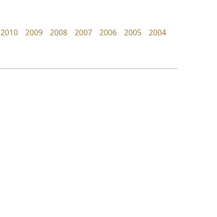
FontUni
Superstore Font
สังศิต ไสววรรณ
ฉัตรณรงค์ จริงศุภธาดา
2010
2009
2008
2007
2006
2005
2004
ย
ร
ฤ
ฌ
ล
ว
ทอศิลป์
ธีชา สตูดิโอ 23
ศ
Torsilp
Tcha Studio 23
ณ
ส
ภาณุพันธุ์ ตะลันกูล
ธีร์ชญาน์ นามขาน
ห
อ
ฮ
๒