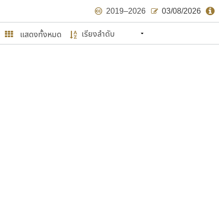
2019–2026
03/08/2026
แสดงทั้งหมด
นหมายถึง ปลายปี พ.ศ. ๒๕๖๒ จะมีฟอนต์
ด้บ้าง ไม่มากก็น้อย
ษรไทย
์.คอม