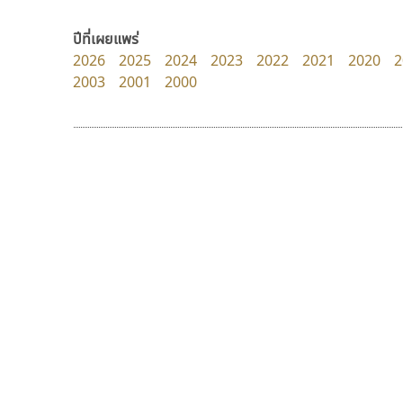
Jipatype
dhammadha studio
อานุภาพ ใจชำนาญ
มณฑล ธนาโรจน์
ปีที่เผยแพร่
2026
2025
2024
2023
2022
2021
2020
2
2003
2001
2000
9 Fonts
F
A
Fontcraft
Apple
FontUni
ATK
G
AtNoon
Google Fonts
คัดสรร ดีมาก
นังรอง
B
H
Cadson Demak
uvSOV
B2 SIGN
I
วรวุฒิ ธนวัฒนาวนิช
BLK
Iannnnn
Book
J
BTN
Jipatype
C
JS