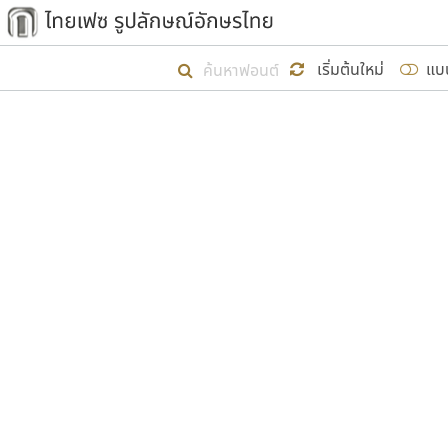
เริ่ม ไทยเฟซ นี้ขึ้นมา
เริ่มต้นใหม่
แบ
เป้าหมายที่ยังคงดำเนินไปอยู่ คือกา
ไม่ต่ำกว่า ๔๐๐ ฟอนต์ในระบบ หวังว่า 
ผู้อ
คุณแ