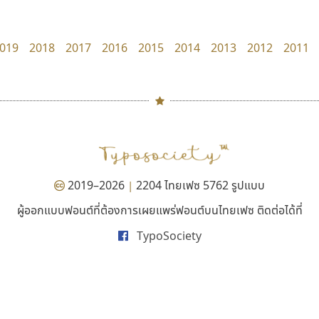
TS Font
Fontcraft
ธงชัย ศรีเมือง
จุติพงศ์ ภูสุมาศ • สุวิสา ภูสุมาศ
019
2018
2017
2016
2015
2014
2013
2012
2011
#
TH
ฉ
Naipol
TLWG
ช
O
Torsilp
ซ
2019–2026
2204 ไทยเฟซ 5762 รูปแบบ
|
P
TS
PANI
Type Buthon
ฐ
ผู้ออกแบบฟอนต์ที่ต้องการเผยแพร่ฟอนต์บนไทยเฟซ ติดต่อได้ที่
ยูไอดี ฟอนต์
ไทโปแมนเซอร์
PK
Typomancer
ฑ
TypoSociety
UID Font
Typomancer
PS
U
สร้างสรรค์ สมกุศล
วริทธิ์ ไชยกูล
Q
UID
ด
R
UNK
ต
S
UPC
ถ
Sarun’s
V
ท