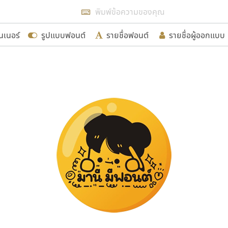
แสดงฟอนต์ทั้งหมด
นเนอร์
รูปแบบฟอนต์
รายชื่อฟอนต์
รายชื่อผู้ออกแบบ
รเพิ่มฟอนต์ไทยเข้าไปให้ได้อย่างน้อยเดือนละ ๓๐ ฟอนต์ นั่
นอกจากจะเป็นประโยชน์ต่อตนเองแล้ว จะมีประโยชน์กับผู้อื่นไ
ขอขอบคุณ
อกแบบฟอนต์ไทยทุกท่านที่สร้างสรรค์ผลงานเพื่อสืบสานอัก
อน ปรัชญา สิงห์โต ที่อนุญาตให้เผยแพร่ข้อมูลจาก ฟอนต