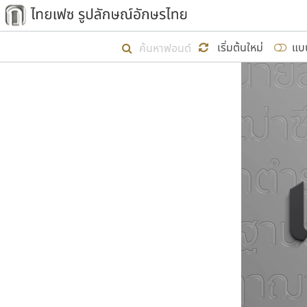
เริ่ม ไทยเฟซ นี้ขึ้นมา
เริ่มต้นใหม่
แบ
เป้าหมายที่ยังคงดำเนินไปอยู่ คือกา
ไม่ต่ำกว่า ๔๐๐ ฟอนต์ในระบบ หวังว่า 
ผู้อ
คุณแ