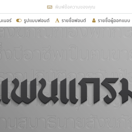
แสดงฟอนต์ทั้งหมด
นเนอร์
รูปแบบฟอนต์
รายชื่อฟอนต์
รายชื่อผู้ออกแบบ
รเพิ่มฟอนต์ไทยเข้าไปให้ได้อย่างน้อยเดือนละ ๓๐ ฟอนต์ นั่
นอกจากจะเป็นประโยชน์ต่อตนเองแล้ว จะมีประโยชน์กับผู้อื่นไ
ขอขอบคุณ
อกแบบฟอนต์ไทยทุกท่านที่สร้างสรรค์ผลงานเพื่อสืบสานอัก
อน ปรัชญา สิงห์โต ที่อนุญาตให้เผยแพร่ข้อมูลจาก ฟอนต