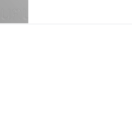
แบบตัวเขียนพู่กัน
แบบฟอนต์ซิ่ง
แบบตัวเนื้อความ
แบบลายมือผู้ใหญ่
S
T
U
V
W
Y
Z
แบบตัวเหลี่ยม
แบบลายมือวัยรุ่น
ย
แบบปลายมน
ร
ฤ
ล
ว
ศ
แบบลายมือเด็ก
ส
ห
อ
ฮ
แบบปลายแหลม
แบบอาลักษณ์
แบบปากกาหัวตัด
มานี มีฟอนต์
ปาณิสรา แอน