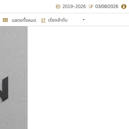
2019–2026
03/08/2026
แสดงทั้งหมด
นหมายถึง ปลายปี พ.ศ. ๒๕๖๒ จะมีฟอนต์
ด้บ้าง ไม่มากก็น้อย
ษรไทย
์.คอม