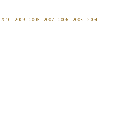
Manee Meefont
PanisaraAnn Font
ศรัณยพัชร์ ธารีสิทธิ์
ปาณิสรา ฉัตรเดชาชัย
2010
2009
2008
2007
2006
2005
2004
ย
ร
ฤ
ฌ
ล
ว
จิปาไทป์
ซู๊ดดู๊ซ
ศ
Jipatype
zooddooz
ณ
ส
อานุภาพ ใจชำนาญ
สรรเสริญ เหรียญทอง
ห
อ
ฮ
๒