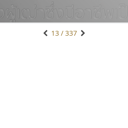
13 / 337
แบบตัวอักษรจีน
แบบตัวอักษรหัวบัว
แบบตัวอักษรซ้อนเงา
แบบตัวอักษรหัวบอด
G
H
I
J
K
L
M
N
O
P
Q
R
แบบตัวอักษรย้อนยุค
แบบตัวอักษรเกาหลี
ถ
แบบตัวอักษรล้านนา
ท
ธ
น
บ
ป
แบบตัวอักษรเส้นขอบ
ผ
พ
ฟ
ภ
ม
แบบตัวอักษรลาว
แบบตัวอักษรแฟนซี
แบบตัวอักษรสคริปท์
แบบตัวอักษรโบราณ
ไทโปแมนเซอร์
คราฟตี้ฟอนต์