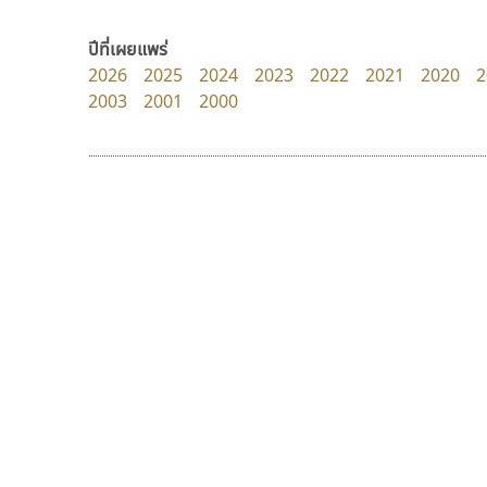
FontUni
Superstore Font
สังศิต ไสววรรณ
ฉัตรณรงค์ จริงศุภธาดา
ปีที่เผยแพร่
2026
2025
2024
2023
2022
2021
2020
2
2003
2001
2000
9 Fonts
F
A
Fontcraft
Apple
FontUni
ATK
G
AtNoon
Google Fonts
กูเกิล
ทอศิลป์
B
H
Google
Torsilp
B2 SIGN
I
ภาณุพันธุ์ ตะลันกูล
BLK
Iannnnn
Book
J
BTN
Jipatype
C
JS