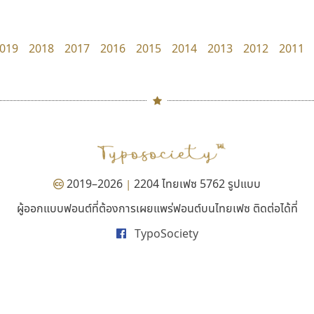
Typomancer
Crafty Font
วริทธิ์ ไชยกูล
จิลดา ฤทธิ์คำรพ
019
2018
2017
2016
2015
2014
2013
2012
2011
#
TH
ฉ
Naipol
TLWG
ช
O
Torsilp
ซ
2019–2026
2204 ไทยเฟซ 5762 รูปแบบ
|
P
TS
PANI
Type Buthon
ฐ
ผู้ออกแบบฟอนต์ที่ต้องการเผยแพร่ฟอนต์บนไทยเฟซ ติดต่อได้ที่
ธีชา สตูดิโอ 23
ธรรมดาสตูดิโอ
PK
Typomancer
ฑ
TypoSociety
Tcha Studio 23
dhammadha studio
PS
U
ธีร์ชญาน์ นามขาน
มณฑล ธนาโรจน์
Q
UID
ด
R
UNK
ต
S
UPC
ถ
Sarun’s
V
ท