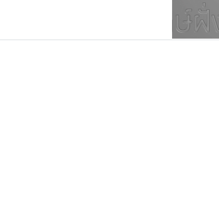
ตัวอักษรมีหัวขมวด
แบบตัวการ์ตูน
ตัวอักษรไม่มีหัวขมวด
แบบตัวดิสเพลย์
9
A
B
C
D
E
F
ฟอนต์ยอดนิยม
แบบตัวประดิษฐ์
ฟอนต์ล้านดาวน์โหลด
ก
ข
ค
จ
ฉ
ช
แบบตัวพิกเซล
ซ
ฌ
ด
ต
ระบบปฏิบัติการ
แบบตัวพิมพ์ดีด
อัตลักษณ์องค์กร
แบบตัวมีเชิงฐาน
ฟอนต์อยู่นี่
ซูเปอร์สโตร์