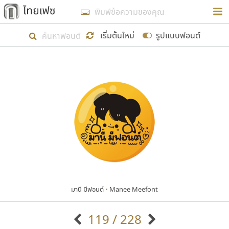
การในรูปแบบใหม่เพื่อใช้เป็นแนวทางในการศึกษารูป
ร่างหน้าตาของฟอนต์ไทยสำหรับการเรียนรู้เพื่อเริ่ม
เริ่มต้นใหม่
รูปแบบฟอนต์
สร้างฟอนต์ของตัวเอง ในเดือนมีนาคม พ.ศ. ๒๕๖๒ จึง
ได้เริ่ม ไทยเฟซ นี้ขึ้นมา
แสดงฟอนต์ทั้งหมด
เป้าหมายที่ยังคงดำเนินไปอยู่ คือการเพิ่มฟอนต์ไทย
เข้าไปให้ได้อย่างน้อยเดือนละ ๓๐ ฟอนต์ นั่นหมายถึง
ปลายปี พ.ศ. ๒๕๖๒ จะมีฟอนต์ไม่ต่ำกว่า ๔๐๐ ฟอนต์ใน
ระบบ หวังว่า นอกจากจะเป็นประโยชน์ต่อตนเองแล้ว
จะมีประโยชน์กับผู้อื่นได้บ้าง ไม่มากก็น้อย
มานี มีฟอนต์
•
Manee Meefont
ขอขอบคุณ
119 / 228
ตัวอักษรมีหัวขมวด
แบบตัวอักษรหัวบัว