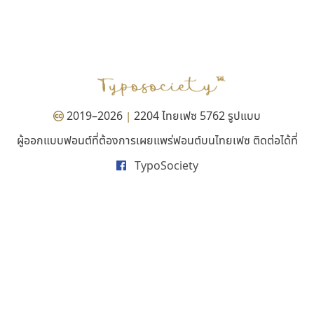
คราฟตี้ฟอนต์
ไอ้แอน
Crafty Font
Iannnnn
จิลดา ฤทธิ์คำรพ
ปรัชญา สิงห์โต
2019–2026
2204 ไทยเฟซ 5762 รูปแบบ
|
ผู้ออกแบบฟอนต์ที่ต้องการเผยแพร่ฟอนต์บนไทยเฟซ ติดต่อได้ที่
TypoSociety
ทีเอส ฟอนต์
ยูไอดี ฟอนต์
TS Font
UID Font
ธงชัย ศรีเมือง
สร้างสรรค์ สมกุศล