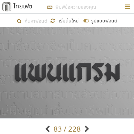
การในรูปแบบใหม่เพื่อใช้เป็นแนวทางในการศึกษารูป
ร่างหน้าตาของฟอนต์ไทยสำหรับการเรียนรู้เพื่อเริ่ม
เริ่มต้นใหม่
รูปแบบฟอนต์
สร้างฟอนต์ของตัวเอง ในเดือนมีนาคม พ.ศ. ๒๕๖๒ จึง
ได้เริ่ม ไทยเฟซ นี้ขึ้นมา
แสดงฟอนต์ทั้งหมด
เป้าหมายที่ยังคงดำเนินไปอยู่ คือการเพิ่มฟอนต์ไทย
เข้าไปให้ได้อย่างน้อยเดือนละ ๓๐ ฟอนต์ นั่นหมายถึง
ปลายปี พ.ศ. ๒๕๖๒ จะมีฟอนต์ไม่ต่ำกว่า ๔๐๐ ฟอนต์ใน
ระบบ หวังว่า นอกจากจะเป็นประโยชน์ต่อตนเองแล้ว
จะมีประโยชน์กับผู้อื่นได้บ้าง ไม่มากก็น้อย
ขอขอบคุณ
83 / 228
ตัวอักษรมีหัวขมวด
แบบตัวอักษรหัวบัว