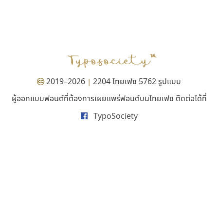
ซูเปอร์สโตร์
กูเกิล
Superstore Font
Google
ฉัตรณรงค์ จริงศุภธาดา
2019–2026
2204 ไทยเฟซ 5762 รูปแบบ
|
ผู้ออกแบบฟอนต์ที่ต้องการเผยแพร่ฟอนต์บนไทยเฟซ ติดต่อได้ที่
TypoSociety
ซู๊ดดู๊ซ
ยูไอดี ฟอนต์
zooddooz
UID Font
สรรเสริญ เหรียญทอง
สร้างสรรค์ สมกุศล