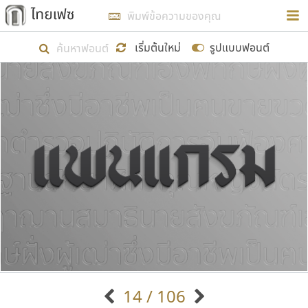
การในรูปแบบใหม่เพื่อใช้เป็นแนวทางในการศึกษารูป
ร่างหน้าตาของฟอนต์ไทยสำหรับการเรียนรู้เพื่อเริ่ม
เริ่มต้นใหม่
รูปแบบฟอนต์
สร้างฟอนต์ของตัวเอง ในเดือนมีนาคม พ.ศ. ๒๕๖๒ จึง
ได้เริ่ม ไทยเฟซ นี้ขึ้นมา
แสดงฟอนต์ทั้งหมด
เป้าหมายที่ยังคงดำเนินไปอยู่ คือการเพิ่มฟอนต์ไทย
เข้าไปให้ได้อย่างน้อยเดือนละ ๓๐ ฟอนต์ นั่นหมายถึง
ปลายปี พ.ศ. ๒๕๖๒ จะมีฟอนต์ไม่ต่ำกว่า ๔๐๐ ฟอนต์ใน
ระบบ หวังว่า นอกจากจะเป็นประโยชน์ต่อตนเองแล้ว
จะมีประโยชน์กับผู้อื่นได้บ้าง ไม่มากก็น้อย
ขอขอบคุณ
14 / 106
ตัวอักษรมีหัวขมวด
แบบตัวอักษรหัวบัว