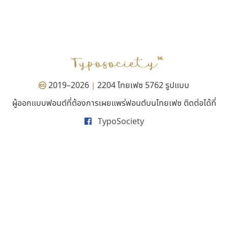
ยูไอดี ฟอนต์
ไทโปแมนเซอร์
UID Font
Typomancer
สร้างสรรค์ สมกุศล
วริทธิ์ ไชยกูล
2019–2026
2204 ไทยเฟซ 5762 รูปแบบ
|
ผู้ออกแบบฟอนต์ที่ต้องการเผยแพร่ฟอนต์บนไทยเฟซ ติดต่อได้ที่
TypoSociety
คัดสรร ดีมาก
จิปาไทป์
Cadson Demak
Jipatype
อานุภาพ ใจชำนาญ