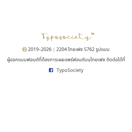
นังรอง
บีทูไซน์
uvSOV
B2 SIGN
วรวุฒิ ธนวัฒนาวนิช
กิตติศักดิ์ ศิริกมลเสถียร
2019–2026
2204 ไทยเฟซ 5762 รูปแบบ
|
ผู้ออกแบบฟอนต์ที่ต้องการเผยแพร่ฟอนต์บนไทยเฟซ ติดต่อได้ที่
TypoSociety
สุราฟอนต์
ซู๊ดดู๊ซ
Surafont
zooddooz
ณัฐพล วัดอ่อน
สรรเสริญ เหรียญทอง