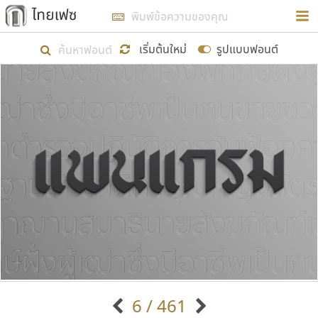
การในรูปแบบใหม่เพื่อใช้เป็นแนวทางในการศึกษารูป
ร่างหน้าตาของฟอนต์ไทยสำหรับการเรียนรู้เพื่อเริ่ม
เริ่มต้นใหม่
รูปแบบฟอนต์
สร้างฟอนต์ของตัวเอง ในเดือนมีนาคม พ.ศ. ๒๕๖๒ จึง
ได้เริ่ม ไทยเฟซ นี้ขึ้นมา
แสดงฟอนต์ทั้งหมด
เป้าหมายที่ยังคงดำเนินไปอยู่ คือการเพิ่มฟอนต์ไทย
เข้าไปให้ได้อย่างน้อยเดือนละ ๓๐ ฟอนต์ นั่นหมายถึง
ปลายปี พ.ศ. ๒๕๖๒ จะมีฟอนต์ไม่ต่ำกว่า ๔๐๐ ฟอนต์ใน
ระบบ หวังว่า นอกจากจะเป็นประโยชน์ต่อตนเองแล้ว
จะมีประโยชน์กับผู้อื่นได้บ้าง ไม่มากก็น้อย
ขอขอบคุณ
6 / 461
ตัวอักษรมีหัวขมวด
แบบตัวอักษรหัวบัว