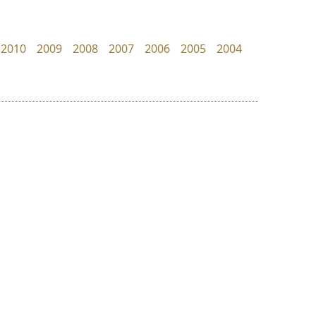
Surafont
PanisaraAnn Font
ณัฐพล วัดอ่อน
ปาณิสรา ฉัตรเดชาชัย
2010
2009
2008
2007
2006
2005
2004
ย
ร
ฤ
ฌ
ล
ว
ทอศิลป์
ธรรมดาสตูดิโอ
ศ
Torsilp
dhammadha studio
ณ
ส
ภาณุพันธุ์ ตะลันกูล
มณฑล ธนาโรจน์
ห
อ
ฮ
๒