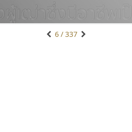
6 / 337
แบบตัวอักษรจีน
แบบตัวอักษรหัวบัว
แบบตัวอักษรซ้อนเงา
แบบตัวอักษรหัวบอด
G
H
I
J
K
L
M
N
O
P
Q
R
แบบตัวอักษรย้อนยุค
แบบตัวอักษรเกาหลี
ถ
แบบตัวอักษรล้านนา
ท
ธ
น
บ
ป
แบบตัวอักษรเส้นขอบ
ผ
พ
ฟ
ภ
ม
แบบตัวอักษรลาว
แบบตัวอักษรแฟนซี
แบบตัวอักษรสคริปท์
แบบตัวอักษรโบราณ
ธีชา สตูดิโอ 23
ทีเอส ฟอนต์