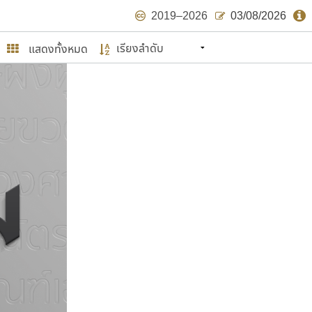
2019–2026
03/08/2026
แสดงทั้งหมด
นหมายถึง ปลายปี พ.ศ. ๒๕๖๒ จะมีฟอนต์
ด้บ้าง ไม่มากก็น้อย
ษรไทย
์.คอม