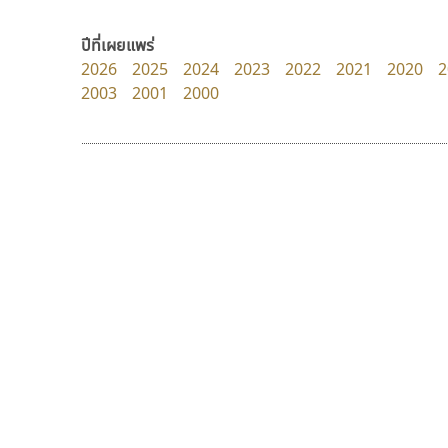
FontUni
Manee Meefont
สังศิต ไสววรรณ
ศรัณยพัชร์ ธารีสิทธิ์
ปีที่เผยแพร่
2026
2025
2024
2023
2022
2021
2020
2
2003
2001
2000
9 Fonts
F
A
Fontcraft
Apple
FontUni
ATK
G
AtNoon
Google Fonts
จิปาไทป์
คัดสรร ดีมาก
B
H
Jipatype
Cadson Demak
B2 SIGN
I
อานุภาพ ใจชำนาญ
BLK
Iannnnn
Book
J
BTN
Jipatype
C
JS