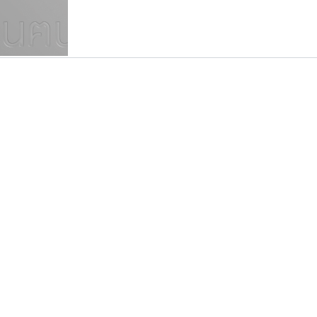
แบบตัวเขียนพู่กัน
แบบฟอนต์ซิ่ง
แบบตัวเนื้อความ
แบบลายมือผู้ใหญ่
S
T
U
V
W
Y
Z
แบบตัวเหลี่ยม
แบบลายมือวัยรุ่น
ย
แบบปลายมน
ร
ฤ
ล
ว
ศ
แบบลายมือเด็ก
ส
ห
อ
ฮ
แบบปลายแหลม
แบบอาลักษณ์
แบบปากกาหัวตัด
สุราฟอนต์
ปาณิสรา แอน