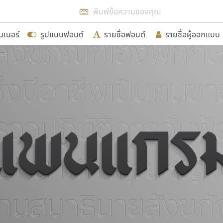
แสดงฟอนต์ทั้งหมด
นเนอร์
รูปแบบฟอนต์
รายชื่อฟอนต์
รายชื่อผู้ออกแบบ
รเพิ่มฟอนต์ไทยเข้าไปให้ได้อย่างน้อยเดือนละ ๓๐ ฟอนต์ นั่
นอกจากจะเป็นประโยชน์ต่อตนเองแล้ว จะมีประโยชน์กับผู้อื่นไ
ขอขอบคุณ
อกแบบฟอนต์ไทยทุกท่านที่สร้างสรรค์ผลงานเพื่อสืบสานอัก
อน ปรัชญา สิงห์โต ที่อนุญาตให้เผยแพร่ข้อมูลจาก ฟอนต