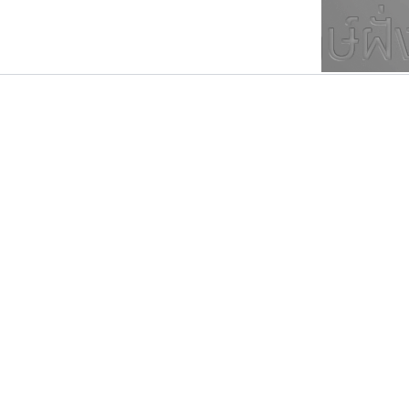
ตัวอักษรมีหัวขมวด
แบบตัวการ์ตูน
ตัวอักษรไม่มีหัวขมวด
แบบตัวดิสเพลย์
9
A
B
C
D
E
F
ฟอนต์ยอดนิยม
แบบตัวประดิษฐ์
ฟอนต์ล้านดาวน์โหลด
ก
ข
ค
จ
ฉ
ช
แบบตัวพิกเซล
ซ
ฌ
ด
ต
ระบบปฏิบัติการ
แบบตัวพิมพ์ดีด
อัตลักษณ์องค์กร
แบบตัวมีเชิงฐาน
ฟอนต์อยู่นี่
มานี มีฟอนต์