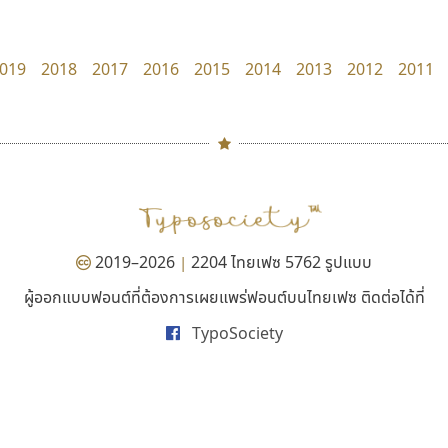
Tcha Studio 23
TS Font
ธีร์ชญาน์ นามขาน
ธงชัย ศรีเมือง
019
2018
2017
2016
2015
2014
2013
2012
2011
#
TH
ฉ
Naipol
TLWG
ช
O
Torsilp
ซ
2019–2026
2204 ไทยเฟซ 5762 รูปแบบ
|
P
TS
PANI
Type Buthon
ฐ
ผู้ออกแบบฟอนต์ที่ต้องการเผยแพร่ฟอนต์บนไทยเฟซ ติดต่อได้ที่
นังรอง
ซูเปอร์สโตร์
PK
Typomancer
ฑ
TypoSociety
uvSOV
Superstore Font
PS
U
วรวุฒิ ธนวัฒนาวนิช
ฉัตรณรงค์ จริงศุภธาดา
Q
UID
ด
R
UNK
ต
S
UPC
ถ
Sarun’s
V
ท