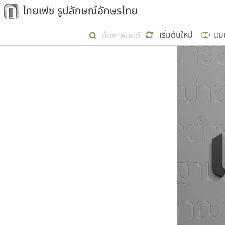
เริ่ม ไทยเฟซ นี้ขึ้นมา
เริ่มต้นใหม่
แบ
เป้าหมายที่ยังคงดำเนินไปอยู่ คือกา
ไม่ต่ำกว่า ๔๐๐ ฟอนต์ในระบบ หวังว่า 
ผู้อ
คุณแ