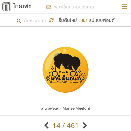
การในรูปแบบใหม่เพื่อใช้เป็นแนวทางในการศึกษารูป
ร่างหน้าตาของฟอนต์ไทยสำหรับการเรียนรู้เพื่อเริ่ม
เริ่มต้นใหม่
รูปแบบฟอนต์
สร้างฟอนต์ของตัวเอง ในเดือนมีนาคม พ.ศ. ๒๕๖๒ จึง
ได้เริ่ม ไทยเฟซ นี้ขึ้นมา
แสดงฟอนต์ทั้งหมด
เป้าหมายที่ยังคงดำเนินไปอยู่ คือการเพิ่มฟอนต์ไทย
เข้าไปให้ได้อย่างน้อยเดือนละ ๓๐ ฟอนต์ นั่นหมายถึง
ปลายปี พ.ศ. ๒๕๖๒ จะมีฟอนต์ไม่ต่ำกว่า ๔๐๐ ฟอนต์ใน
ระบบ หวังว่า นอกจากจะเป็นประโยชน์ต่อตนเองแล้ว
จะมีประโยชน์กับผู้อื่นได้บ้าง ไม่มากก็น้อย
มานี มีฟอนต์
•
Manee Meefont
ขอขอบคุณ
14 / 461
ตัวอักษรมีหัวขมวด
แบบตัวอักษรหัวบัว