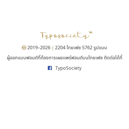
ดีอาร์ ดีไซน์
จิปาไทป์
DR Design
Jipatype
ดำรง เติมทอง
อานุภาพ ใจชำนาญ
2019–2026
2204 ไทยเฟซ 5762 รูปแบบ
|
ผู้ออกแบบฟอนต์ที่ต้องการเผยแพร่ฟอนต์บนไทยเฟซ ติดต่อได้ที่
TypoSociety
ธรรมดาสตูดิโอ
ไอ้แอน
dhammadha studio
Iannnnn
มณฑล ธนาโรจน์
ปรัชญา สิงห์โต