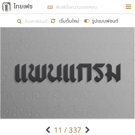
การในรูปแบบใหม่เพื่อใช้เป็นแนวทางในการศึกษารูป
ร่างหน้าตาของฟอนต์ไทยสำหรับการเรียนรู้เพื่อเริ่ม
เริ่มต้นใหม่
รูปแบบฟอนต์
สร้างฟอนต์ของตัวเอง ในเดือนมีนาคม พ.ศ. ๒๕๖๒ จึง
ได้เริ่ม ไทยเฟซ นี้ขึ้นมา
แสดงฟอนต์ทั้งหมด
เป้าหมายที่ยังคงดำเนินไปอยู่ คือการเพิ่มฟอนต์ไทย
เข้าไปให้ได้อย่างน้อยเดือนละ ๓๐ ฟอนต์ นั่นหมายถึง
ปลายปี พ.ศ. ๒๕๖๒ จะมีฟอนต์ไม่ต่ำกว่า ๔๐๐ ฟอนต์ใน
ระบบ หวังว่า นอกจากจะเป็นประโยชน์ต่อตนเองแล้ว
จะมีประโยชน์กับผู้อื่นได้บ้าง ไม่มากก็น้อย
ขอขอบคุณ
11 / 337
ตัวอักษรมีหัวขมวด
แบบตัวอักษรหัวบัว