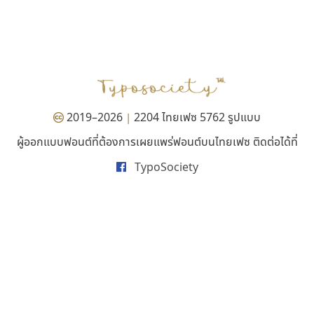
เคอาร์ต ฟอนต์
พ็อกเก็ตฟอนต์
Kart Font
Pocket Fonts
นิกร ศิริสวัสดิ์
2019–2026
2204 ไทยเฟซ 5762 รูปแบบ
|
ผู้ออกแบบฟอนต์ที่ต้องการเผยแพร่ฟอนต์บนไทยเฟซ ติดต่อได้ที่
TypoSociety
ธีชา สตูดิโอ 23
คราฟตี้ฟอนต์
Tcha Studio 23
Crafty Font
ธีร์ชญาน์ นามขาน
จิลดา ฤทธิ์คำรพ