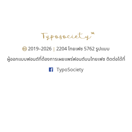
สุราฟอนต์
เคอาร์ต ฟอนต์
Surafont
Kart Font
ณัฐพล วัดอ่อน
นิกร ศิริสวัสดิ์
2019–2026
2204 ไทยเฟซ 5762 รูปแบบ
|
ผู้ออกแบบฟอนต์ที่ต้องการเผยแพร่ฟอนต์บนไทยเฟซ ติดต่อได้ที่
TypoSociety
บีทูไซน์
คัดสรร ดีมาก
B2 SIGN
Cadson Demak
กิตติศักดิ์ ศิริกมลเสถียร