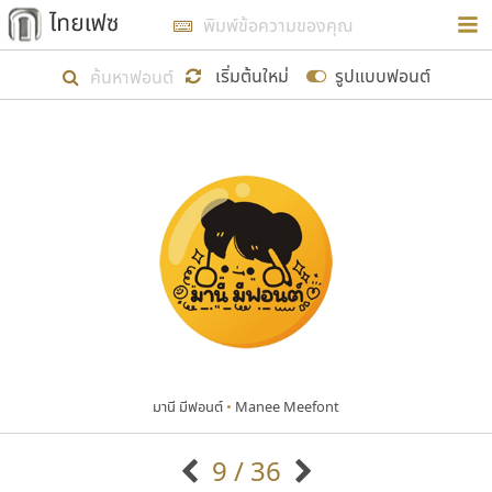
การในรูปแบบใหม่เพื่อใช้เป็นแนวทางในการศึกษารูป
ร่างหน้าตาของฟอนต์ไทยสำหรับการเรียนรู้เพื่อเริ่ม
เริ่มต้นใหม่
รูปแบบฟอนต์
สร้างฟอนต์ของตัวเอง ในเดือนมีนาคม พ.ศ. ๒๕๖๒ จึง
ได้เริ่ม ไทยเฟซ นี้ขึ้นมา
แสดงฟอนต์ทั้งหมด
เป้าหมายที่ยังคงดำเนินไปอยู่ คือการเพิ่มฟอนต์ไทย
เข้าไปให้ได้อย่างน้อยเดือนละ ๓๐ ฟอนต์ นั่นหมายถึง
ปลายปี พ.ศ. ๒๕๖๒ จะมีฟอนต์ไม่ต่ำกว่า ๔๐๐ ฟอนต์ใน
ระบบ หวังว่า นอกจากจะเป็นประโยชน์ต่อตนเองแล้ว
จะมีประโยชน์กับผู้อื่นได้บ้าง ไม่มากก็น้อย
มานี มีฟอนต์
•
Manee Meefont
ขอขอบคุณ
9 / 36
ตัวอักษรมีหัวขมวด
แบบตัวอักษรหัวบัว