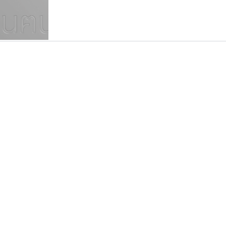
แบบตัวเขียนพู่กัน
แบบฟอนต์ซิ่ง
แบบตัวเนื้อความ
แบบลายมือผู้ใหญ่
S
T
U
V
W
Y
Z
แบบตัวเหลี่ยม
แบบลายมือวัยรุ่น
ย
แบบปลายมน
ร
ฤ
ล
ว
ศ
แบบลายมือเด็ก
ส
ห
อ
ฮ
แบบปลายแหลม
แบบอาลักษณ์
แบบปากกาหัวตัด
พ็อกเก็ตฟอนต์
ทีเอส ฟอนต์