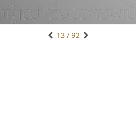
13 / 92
แบบตัวอักษรจีน
แบบตัวอักษรหัวบัว
แบบตัวอักษรซ้อนเงา
แบบตัวอักษรหัวบอด
G
H
I
J
K
L
M
N
O
P
Q
R
แบบตัวอักษรย้อนยุค
แบบตัวอักษรเกาหลี
ถ
แบบตัวอักษรล้านนา
ท
ธ
น
บ
ป
แบบตัวอักษรเส้นขอบ
ผ
พ
ฟ
ภ
ม
แบบตัวอักษรลาว
แบบตัวอักษรแฟนซี
แบบตัวอักษรสคริปท์
แบบตัวอักษรโบราณ
ไอ้แอน
ดีอาร์ ดีไซน์