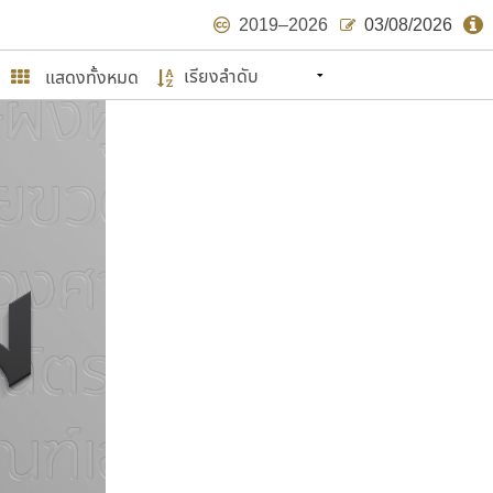
2019–2026
03/08/2026
แสดงทั้งหมด
นหมายถึง ปลายปี พ.ศ. ๒๕๖๒ จะมีฟอนต์
ด้บ้าง ไม่มากก็น้อย
ษรไทย
์.คอม