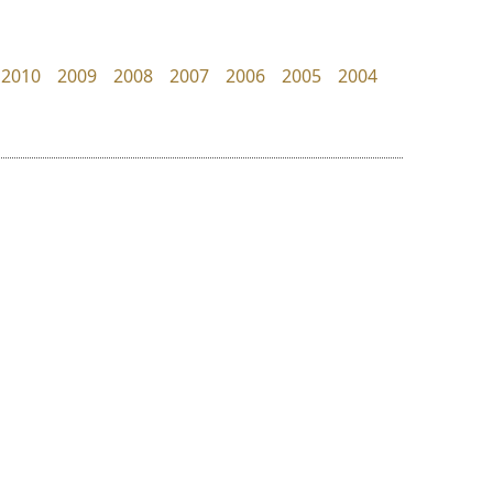
Pocket Fonts
TS Font
ธงชัย ศรีเมือง
2010
2009
2008
2007
2006
2005
2004
ย
ร
ฤ
ฌ
ล
ว
จิปาไทป์
ปาณิสรา แอน
ศ
Jipatype
PanisaraAnn Font
ณ
ส
อานุภาพ ใจชำนาญ
ปาณิสรา ฉัตรเดชาชัย
ห
อ
ฮ
๒