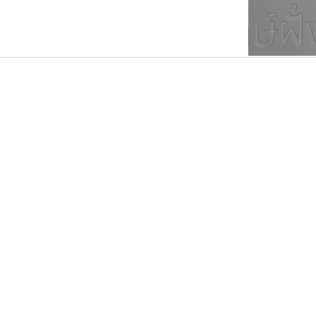
ตัวอักษรมีหัวขมวด
แบบตัวการ์ตูน
ตัวอักษรไม่มีหัวขมวด
แบบตัวดิสเพลย์
9
A
B
C
D
E
F
ฟอนต์ยอดนิยม
แบบตัวประดิษฐ์
ฟอนต์ล้านดาวน์โหลด
ก
ข
ค
จ
ฉ
ช
แบบตัวพิกเซล
ซ
ฌ
ด
ต
ระบบปฏิบัติการ
แบบตัวพิมพ์ดีด
อัตลักษณ์องค์กร
แบบตัวมีเชิงฐาน
เลย์อิจิ
ฟอนต์คราฟ