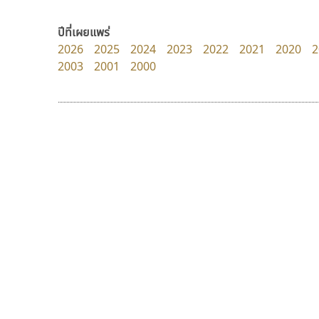
Layiji
Fontcraft
นำโชค สินมงคลรักษา
จุติพงศ์ ภูสุมาศ • สุวิสา ภูสุมาศ
ปีที่เผยแพร่
2026
2025
2024
2023
2022
2021
2020
2
2003
2001
2000
9 Fonts
F
A
Fontcraft
Apple
FontUni
ATK
G
AtNoon
Google Fonts
ทอศิลป์
ธรรมดาสตูดิโอ
B
H
Torsilp
dhammadha studio
B2 SIGN
I
ภาณุพันธุ์ ตะลันกูล
มณฑล ธนาโรจน์
BLK
Iannnnn
Book
J
BTN
Jipatype
C
JS