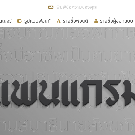
แสดงฟอนต์ทั้งหมด
นเนอร์
รูปแบบฟอนต์
รายชื่อฟอนต์
รายชื่อผู้ออกแบบ
รเพิ่มฟอนต์ไทยเข้าไปให้ได้อย่างน้อยเดือนละ ๓๐ ฟอนต์ นั่
นอกจากจะเป็นประโยชน์ต่อตนเองแล้ว จะมีประโยชน์กับผู้อื่นไ
ขอขอบคุณ
อกแบบฟอนต์ไทยทุกท่านที่สร้างสรรค์ผลงานเพื่อสืบสานอัก
อน ปรัชญา สิงห์โต ที่อนุญาตให้เผยแพร่ข้อมูลจาก ฟอนต