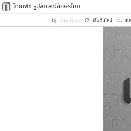
เริ่ม ไทยเฟซ นี้ขึ้นมา
เริ่มต้นใหม่
แบ
เป้าหมายที่ยังคงดำเนินไปอยู่ คือกา
ไม่ต่ำกว่า ๔๐๐ ฟอนต์ในระบบ หวังว่า 
ผู้อ
คุณแ