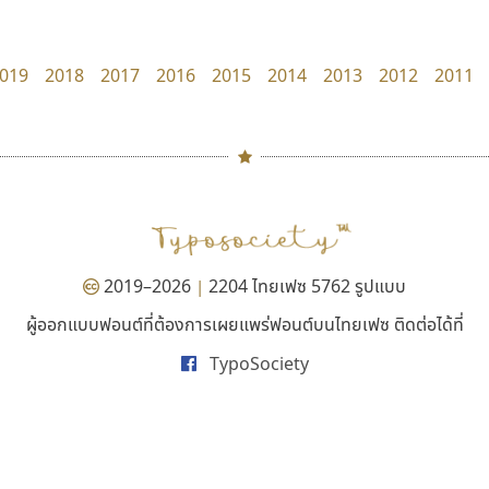
Iannnnn
DR Design
ปรัชญา สิงห์โต
ดำรง เติมทอง
019
2018
2017
2016
2015
2014
2013
2012
2011
#
TH
ฉ
Naipol
TLWG
ช
O
Torsilp
ซ
2019–2026
2204 ไทยเฟซ 5762 รูปแบบ
|
P
TS
PANI
Type Buthon
ฐ
ผู้ออกแบบฟอนต์ที่ต้องการเผยแพร่ฟอนต์บนไทยเฟซ ติดต่อได้ที่
ยูไอดี ฟอนต์
ซูเปอร์สโตร์
PK
Typomancer
ฑ
TypoSociety
UID Font
Superstore Font
PS
U
สร้างสรรค์ สมกุศล
ฉัตรณรงค์ จริงศุภธาดา
Q
UID
ด
R
UNK
ต
S
UPC
ถ
Sarun’s
V
ท