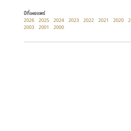
Pocket Fonts
Fontcraft
จุติพงศ์ ภูสุมาศ • สุวิสา ภูสุมาศ
ปีที่เผยแพร่
2026
2025
2024
2023
2022
2021
2020
2
2003
2001
2000
9 Fonts
F
A
Fontcraft
Apple
FontUni
ATK
G
AtNoon
Google Fonts
ดีอาร์ ดีไซน์
ไอ้แอน
B
H
DR Design
Iannnnn
B2 SIGN
I
ดำรง เติมทอง
ปรัชญา สิงห์โต
BLK
Iannnnn
Book
J
BTN
Jipatype
C
JS