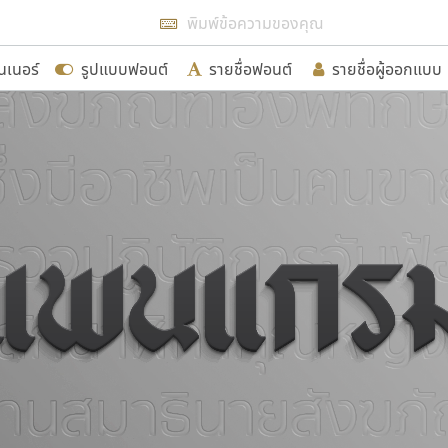
แสดงฟอนต์ทั้งหมด
นเนอร์
รูปแบบฟอนต์
รายชื่อฟอนต์
รายชื่อผู้ออกแบบ
รเพิ่มฟอนต์ไทยเข้าไปให้ได้อย่างน้อยเดือนละ ๓๐ ฟอนต์ นั่
นอกจากจะเป็นประโยชน์ต่อตนเองแล้ว จะมีประโยชน์กับผู้อื่นไ
ขอขอบคุณ
อกแบบฟอนต์ไทยทุกท่านที่สร้างสรรค์ผลงานเพื่อสืบสานอัก
อน ปรัชญา สิงห์โต ที่อนุญาตให้เผยแพร่ข้อมูลจาก ฟอนต