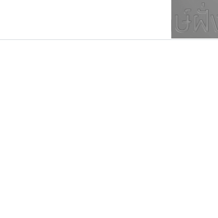
ตัวอักษรมีหัวขมวด
แบบตัวการ์ตูน
ตัวอักษรไม่มีหัวขมวด
แบบตัวดิสเพลย์
9
A
B
C
D
E
F
ฟอนต์ยอดนิยม
แบบตัวประดิษฐ์
ฟอนต์ล้านดาวน์โหลด
ก
ข
ค
จ
ฉ
ช
แบบตัวพิกเซล
ซ
ฌ
ด
ต
ระบบปฏิบัติการ
แบบตัวพิมพ์ดีด
อัตลักษณ์องค์กร
แบบตัวมีเชิงฐาน
พ็อกเก็ตฟอนต์
ฟอนต์คราฟ