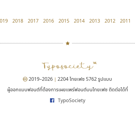
dhammadha studio
Jipatype
มณฑล ธนาโรจน์
อานุภาพ ใจชำนาญ
019
2018
2017
2016
2015
2014
2013
2012
2011
#
TH
ฉ
Naipol
TLWG
ช
O
Torsilp
ซ
2019–2026
2204 ไทยเฟซ 5762 รูปแบบ
|
P
TS
PANI
Type Buthon
ฐ
ผู้ออกแบบฟอนต์ที่ต้องการเผยแพร่ฟอนต์บนไทยเฟซ ติดต่อได้ที่
ยูไอดี ฟอนต์
ไทโปแมนเซอร์
PK
Typomancer
ฑ
TypoSociety
UID Font
Typomancer
PS
U
สร้างสรรค์ สมกุศล
วริทธิ์ ไชยกูล
Q
UID
ด
R
UNK
ต
S
UPC
ถ
Sarun’s
V
ท