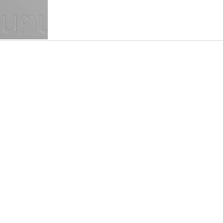
แบบตัวเขียนพู่กัน
แบบฟอนต์ซิ่ง
แบบตัวเนื้อความ
แบบลายมือผู้ใหญ่
S
T
U
V
W
Y
Z
แบบตัวเหลี่ยม
แบบลายมือวัยรุ่น
ย
แบบปลายมน
ร
ฤ
ล
ว
ศ
แบบลายมือเด็ก
ส
ห
อ
ฮ
แบบปลายแหลม
แบบอาลักษณ์
แบบปากกาหัวตัด
สุราฟอนต์
นังรอง