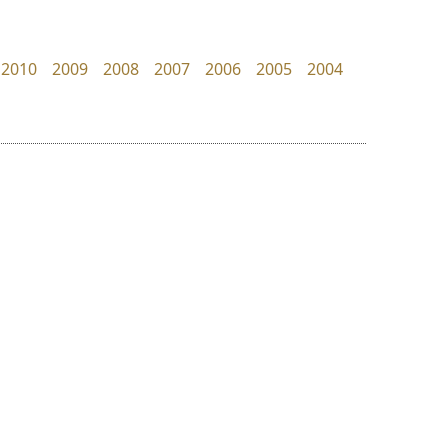
Surafont
uvSOV
ณัฐพล วัดอ่อน
วรวุฒิ ธนวัฒนาวนิช
2010
2009
2008
2007
2006
2005
2004
ย
ร
ฤ
ฌ
ล
ว
ปาณิสรา แอน
ทีเอส ฟอนต์
ศ
PanisaraAnn Font
TS Font
ณ
ส
ปาณิสรา ฉัตรเดชาชัย
ธงชัย ศรีเมือง
ห
อ
ฮ
๒