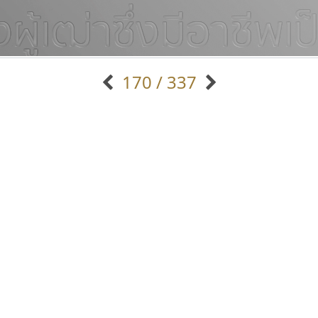
170 / 337
แบบตัวอักษรจีน
แบบตัวอักษรหัวบัว
แบบตัวอักษรซ้อนเงา
แบบตัวอักษรหัวบอด
G
H
I
J
K
L
M
N
O
P
Q
R
แบบตัวอักษรย้อนยุค
แบบตัวอักษรเกาหลี
ถ
แบบตัวอักษรล้านนา
ท
ธ
น
บ
ป
แบบตัวอักษรเส้นขอบ
ผ
พ
ฟ
ภ
ม
แบบตัวอักษรลาว
แบบตัวอักษรแฟนซี
แบบตัวอักษรสคริปท์
แบบตัวอักษรโบราณ
ธรรมดาสตูดิโอ
จิปาไทป์