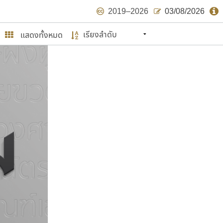
2019–2026
03/08/2026
แสดงทั้งหมด
นหมายถึง ปลายปี พ.ศ. ๒๕๖๒ จะมีฟอนต์
ด้บ้าง ไม่มากก็น้อย
ษรไทย
์.คอม