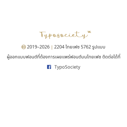
ซู๊ดดู๊ซ
ซูเปอร์สโตร์
zooddooz
Superstore Font
สรรเสริญ เหรียญทอง
ฉัตรณรงค์ จริงศุภธาดา
2019–2026
2204 ไทยเฟซ 5762 รูปแบบ
|
ผู้ออกแบบฟอนต์ที่ต้องการเผยแพร่ฟอนต์บนไทยเฟซ ติดต่อได้ที่
TypoSociety
มานี มีฟอนต์
ธรรมดาสตูดิโอ
Manee Meefont
dhammadha studio
ศรัณยพัชร์ ธารีสิทธิ์
มณฑล ธนาโรจน์