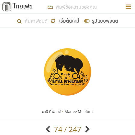
การในรูปแบบใหม่เพื่อใช้เป็นแนวทางในการศึกษารูป
ร่างหน้าตาของฟอนต์ไทยสำหรับการเรียนรู้เพื่อเริ่ม
เริ่มต้นใหม่
รูปแบบฟอนต์
สร้างฟอนต์ของตัวเอง ในเดือนมีนาคม พ.ศ. ๒๕๖๒ จึง
ได้เริ่ม ไทยเฟซ นี้ขึ้นมา
แสดงฟอนต์ทั้งหมด
เป้าหมายที่ยังคงดำเนินไปอยู่ คือการเพิ่มฟอนต์ไทย
เข้าไปให้ได้อย่างน้อยเดือนละ ๓๐ ฟอนต์ นั่นหมายถึง
ปลายปี พ.ศ. ๒๕๖๒ จะมีฟอนต์ไม่ต่ำกว่า ๔๐๐ ฟอนต์ใน
ระบบ หวังว่า นอกจากจะเป็นประโยชน์ต่อตนเองแล้ว
จะมีประโยชน์กับผู้อื่นได้บ้าง ไม่มากก็น้อย
มานี มีฟอนต์
•
Manee Meefont
ขอขอบคุณ
74 / 247
ตัวอักษรมีหัวขมวด
แบบตัวอักษรหัวบัว