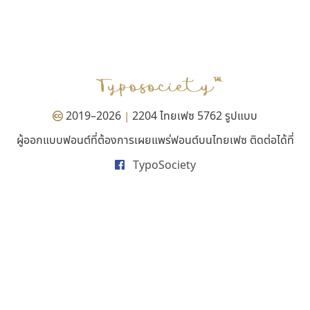
ธีชา สตูดิโอ 23
เคอาร์ต ฟอนต์
Tcha Studio 23
Kart Font
ธีร์ชญาน์ นามขาน
นิกร ศิริสวัสดิ์
2019–2026
2204 ไทยเฟซ 5762 รูปแบบ
|
ผู้ออกแบบฟอนต์ที่ต้องการเผยแพร่ฟอนต์บนไทยเฟซ ติดต่อได้ที่
TypoSociety
จิปาไทป์
ทีเอส ฟอนต์
Jipatype
TS Font
อานุภาพ ใจชำนาญ
ธงชัย ศรีเมือง