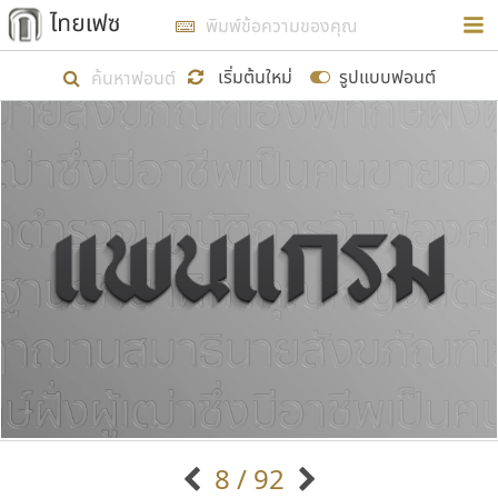
การในรูปแบบใหม่เพื่อใช้เป็นแนวทางในการศึกษารูป
ร่างหน้าตาของฟอนต์ไทยสำหรับการเรียนรู้เพื่อเริ่ม
เริ่มต้นใหม่
รูปแบบฟอนต์
สร้างฟอนต์ของตัวเอง ในเดือนมีนาคม พ.ศ. ๒๕๖๒ จึง
ได้เริ่ม ไทยเฟซ นี้ขึ้นมา
แสดงฟอนต์ทั้งหมด
เป้าหมายที่ยังคงดำเนินไปอยู่ คือการเพิ่มฟอนต์ไทย
เข้าไปให้ได้อย่างน้อยเดือนละ ๓๐ ฟอนต์ นั่นหมายถึง
ปลายปี พ.ศ. ๒๕๖๒ จะมีฟอนต์ไม่ต่ำกว่า ๔๐๐ ฟอนต์ใน
ระบบ หวังว่า นอกจากจะเป็นประโยชน์ต่อตนเองแล้ว
จะมีประโยชน์กับผู้อื่นได้บ้าง ไม่มากก็น้อย
ขอขอบคุณ
8 / 92
ตัวอักษรมีหัวขมวด
แบบตัวอักษรหัวบัว