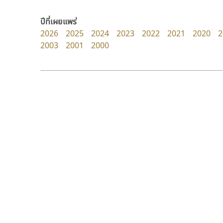
zooddooz
PanisaraAnn Font
สรรเสริญ เหรียญทอง
ปาณิสรา ฉัตรเดชาชัย
ปีที่เผยแพร่
2026
2025
2024
2023
2022
2021
2020
2
2003
2001
2000
9 Fonts
F
A
Fontcraft
Apple
FontUni
ATK
G
AtNoon
Google Fonts
คราฟตี้ฟอนต์
ธรรมดาสตูดิโอ
B
H
Crafty Font
dhammadha studio
B2 SIGN
I
จิลดา ฤทธิ์คำรพ
มณฑล ธนาโรจน์
BLK
Iannnnn
Book
J
BTN
Jipatype
C
JS