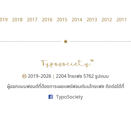
UID Font
Manee Meefont
สร้างสรรค์ สมกุศล
ศรัณยพัชร์ ธารีสิทธิ์
019
2018
2017
2016
2015
2014
2013
2012
2011
#
TH
ฉ
Naipol
TLWG
ช
O
Torsilp
ซ
2019–2026
2204 ไทยเฟซ 5762 รูปแบบ
|
P
TS
PANI
Type Buthon
ฐ
ผู้ออกแบบฟอนต์ที่ต้องการเผยแพร่ฟอนต์บนไทยเฟซ ติดต่อได้ที่
จิปาไทป์
ซูเปอร์สโตร์
PK
Typomancer
ฑ
TypoSociety
Jipatype
Superstore Font
PS
U
อานุภาพ ใจชำนาญ
ฉัตรณรงค์ จริงศุภธาดา
Q
UID
ด
R
UNK
ต
S
UPC
ถ
Sarun’s
V
ท