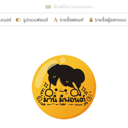
แสดงฟอนต์ทั้งหมด
นเนอร์
รูปแบบฟอนต์
รายชื่อฟอนต์
รายชื่อผู้ออกแบบ
รเพิ่มฟอนต์ไทยเข้าไปให้ได้อย่างน้อยเดือนละ ๓๐ ฟอนต์ นั่
นอกจากจะเป็นประโยชน์ต่อตนเองแล้ว จะมีประโยชน์กับผู้อื่นไ
ขอขอบคุณ
อกแบบฟอนต์ไทยทุกท่านที่สร้างสรรค์ผลงานเพื่อสืบสานอัก
อน ปรัชญา สิงห์โต ที่อนุญาตให้เผยแพร่ข้อมูลจาก ฟอนต