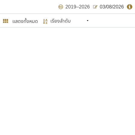
2019–2026
03/08/2026
แสดงทั้งหมด
นหมายถึง ปลายปี พ.ศ. ๒๕๖๒ จะมีฟอนต์
ด้บ้าง ไม่มากก็น้อย
ษรไทย
์.คอม