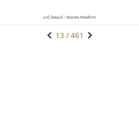
มานี มีฟอนต์
•
Manee Meefont
13 / 461
แบบตัวอักษรจีน
แบบตัวอักษรหัวบัว
แบบตัวอักษรซ้อนเงา
แบบตัวอักษรหัวบอด
G
H
I
J
K
L
M
N
O
P
Q
R
แบบตัวอักษรย้อนยุค
แบบตัวอักษรเกาหลี
ถ
แบบตัวอักษรล้านนา
ท
ธ
น
บ
ป
แบบตัวอักษรเส้นขอบ
ผ
พ
ฟ
ภ
ม
แบบตัวอักษรลาว
แบบตัวอักษรแฟนซี
แบบตัวอักษรสคริปท์
แบบตัวอักษรโบราณ
ยูไอดี ฟอนต์
มานี มีฟอนต์