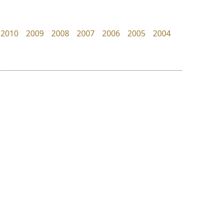
B2 SIGN
Cadson Demak
กิตติศักดิ์ ศิริกมลเสถียร
2010
2009
2008
2007
2006
2005
2004
ย
ร
ฤ
ฌ
ล
ว
ทีเอส ฟอนต์
กูเกิล
ศ
TS Font
Google
ณ
ส
ธงชัย ศรีเมือง
ห
อ
ฮ
๒