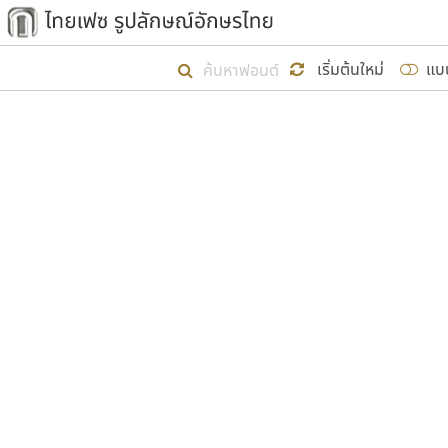
เริ่ม ไทยเฟซ นี้ขึ้นมา
เริ่มต้นใหม่
แบ
เป้าหมายที่ยังคงดำเนินไปอยู่ คือกา
ไม่ต่ำกว่า ๔๐๐ ฟอนต์ในระบบ หวังว่า 
ผู้อ
คุณแ