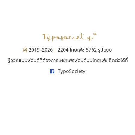
กูเกิล
จิปาไทป์
Google
Jipatype
อานุภาพ ใจชำนาญ
2019–2026
2204 ไทยเฟซ 5762 รูปแบบ
|
ผู้ออกแบบฟอนต์ที่ต้องการเผยแพร่ฟอนต์บนไทยเฟซ ติดต่อได้ที่
TypoSociety
เคอาร์ต ฟอนต์
ยูไอดี ฟอนต์
Kart Font
UID Font
นิกร ศิริสวัสดิ์
สร้างสรรค์ สมกุศล