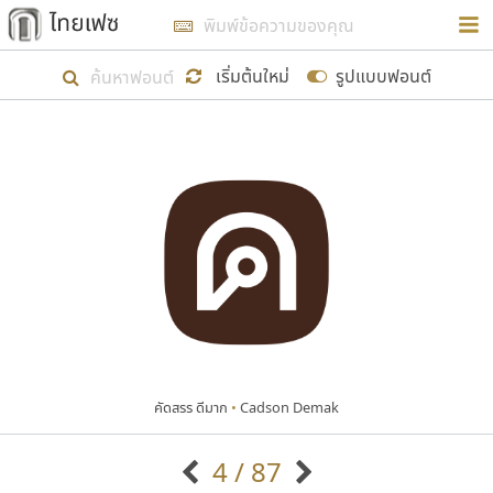
การในรูปแบบใหม่เพื่อใช้เป็นแนวทางในการศึกษารูป
ร่างหน้าตาของฟอนต์ไทยสำหรับการเรียนรู้เพื่อเริ่ม
เริ่มต้นใหม่
รูปแบบฟอนต์
สร้างฟอนต์ของตัวเอง ในเดือนมีนาคม พ.ศ. ๒๕๖๒ จึง
ได้เริ่ม ไทยเฟซ นี้ขึ้นมา
แสดงฟอนต์ทั้งหมด
เป้าหมายที่ยังคงดำเนินไปอยู่ คือการเพิ่มฟอนต์ไทย
เข้าไปให้ได้อย่างน้อยเดือนละ ๓๐ ฟอนต์ นั่นหมายถึง
ปลายปี พ.ศ. ๒๕๖๒ จะมีฟอนต์ไม่ต่ำกว่า ๔๐๐ ฟอนต์ใน
ระบบ หวังว่า นอกจากจะเป็นประโยชน์ต่อตนเองแล้ว
จะมีประโยชน์กับผู้อื่นได้บ้าง ไม่มากก็น้อย
คัดสรร ดีมาก
•
Cadson Demak
ขอขอบคุณ
4 / 87
ตัวอักษรมีหัวขมวด
แบบตัวอักษรหัวบัว